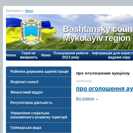
Bashtanka »
News
Bashtansky counc
Mykolayiv region
Герої не
Планування роботи
Інформація для корист
Home
News
вмирають
2023 року
вадами зору
Районна державна адміністрація
про оголошення аукціону
24/05/2026
Regional council
про оголошення ау
Фінансовий відділ
Всі новини
→
Регуляторна діяльність
Управління соціально-
економічного розвитку території
Громадська рада