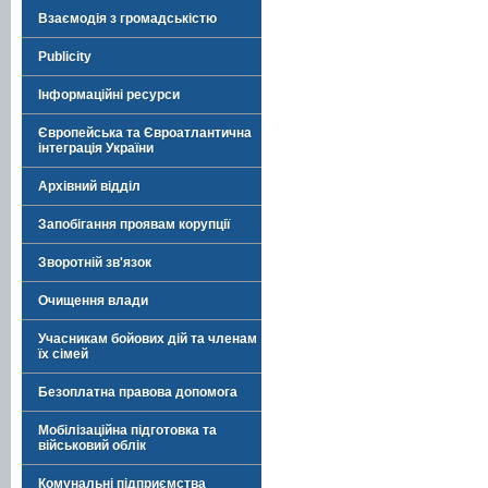
Взаємодія з громадськістю
Publicity
Інформаційні ресурси
Європейська та Євроатлантична
інтеграція України
Архівний відділ
Запобігання проявам корупції
Зворотній зв'язок
Очищення влади
Учасникам бойових дій та членам
їх сімей
Безоплатна правова допомога
Мобілізаційна підготовка та
військовий облік
Комунальні підприємства