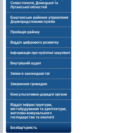
Севастополя, Донецької та
Луганської областей
Баштанське районне управління
Держпродспоживслужби
Пробація району
Відділ цифрового розвитку
Інформація про публічні закупівлі
Внутрішній аудит
Зміни в законодавстві
Звернення громадян
Консультативно-дорадчі органи
Відділ інфраструктури,
містобудування та архітектури,
житлово-комунального
господарства та екології
Безбар’єрність