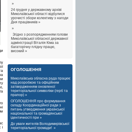
»
24 грудня у державному архіві
Миколаївської області відбулися
урочисті збори колективу з нагоди
Дня працівників »
»
Згідно з розпорядженням голови
Миколаївської обласної державної
адміністрації Віталія Кіма за
багаторічну плідну працю,
ди
високий »
лу
ої
ОГОЛОШЕННЯ
та
ра
Миколаївська обласна рада працює
ри
над розробкою та офіційним
ту
затвердженням оновленої
ю,
територіальної символіки (герб та
га
прапор) »
ОГОЛОШЕННЯ про формування
го
складу Координаційної ради з
ні
питань утвердження української
ми
національної та громадянської
ідентичності при »
ас
До уваги жителів Володимирівської
 і
територіальної громади! »