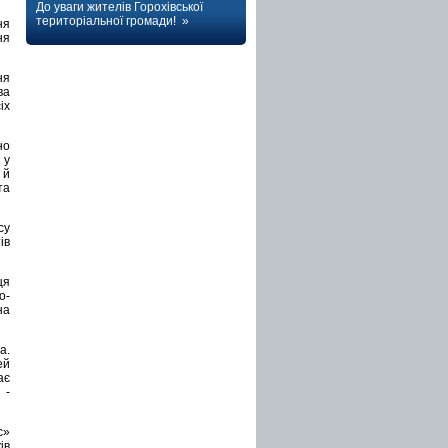
До уваги жителів Горохівської
територіальної громади! »
ня
ня
ня
ва
іх
но
 у
 й
та
су
ів
ця
о-
на
а.
ей
ає
 -
с»
ів