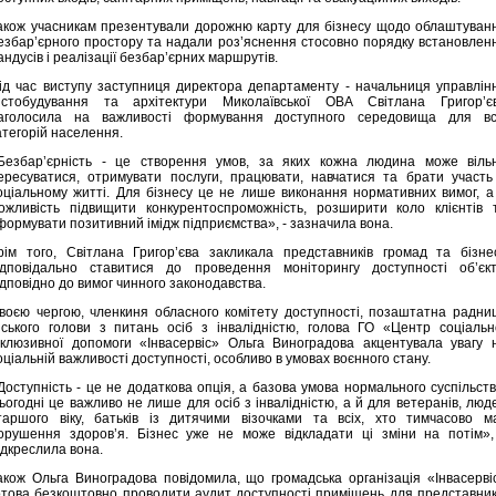
акож учасникам презентували дорожню карту для бізнесу щодо облаштуван
езбар’єрного простору та надали роз’яснення стосовно порядку встановлен
андусів і реалізації безбар’єрних маршрутів.
ід час виступу заступниця директора департаменту - начальниця управлін
істобудування та архітектури Миколаївської ОВА Світлана Григор’є
аголосила на важливості формування доступного середовища для вс
атегорій населення.
Безбар’єрність - це створення умов, за яких кожна людина може віль
ересуватися, отримувати послуги, працювати, навчатися та брати участь
оціальному житті. Для бізнесу це не лише виконання нормативних вимог, а
ожливість підвищити конкурентоспроможність, розширити коло клієнтів 
формувати позитивний імідж підприємства», - зазначила вона.
рім того, Світлана Григор’єва закликала представників громад та бізне
ідповідально ставитися до проведення моніторингу доступності об’єкт
ідповідно до вимог чинного законодавства.
воєю чергою, членкиня обласного комітету доступності, позаштатна радни
іського голови з питань осіб з інвалідністю, голова ГО «Центр соціальн
нклюзивної допомоги «Інвасервіс» Ольга Виноградова акцентувала увагу 
оціальній важливості доступності, особливо в умовах воєнного стану.
Доступність - це не додаткова опція, а базова умова нормального суспільств
ьогодні це важливо не лише для осіб з інвалідністю, а й для ветеранів, люд
таршого віку, батьків із дитячими візочками та всіх, хто тимчасово м
орушення здоров’я. Бізнес уже не може відкладати ці зміни на потім»,
ідкреслила вона.
акож Ольга Виноградова повідомила, що громадська організація «Інвасерві
отова безкоштовно проводити аудит доступності приміщень для представник