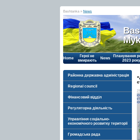
Bashtanka »
News
Bas
Myk
Герої не
Планування р
Home
News
вмирають
2023 рок
Районна державна адміністрація
«
с
Regional council
2
Фінансовий відділ
Регуляторна діяльність
Управління соціально-
економічного розвитку території
Громадська рада