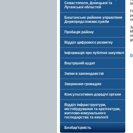
Севастополя, Донецької та
б
Луганської областей
П
р
Баштанське районне управління
о
Держпродспоживслужби
З
М
Пробація району
п
д
Відділ цифрового розвитку
Інформація про публічні закупівлі
В
Внутрішній аудит
Зміни в законодавстві
Звернення громадян
Консультативно-дорадчі органи
Відділ інфраструктури,
містобудування та архітектури,
житлово-комунального
господарства та екології
Безбар’єрність