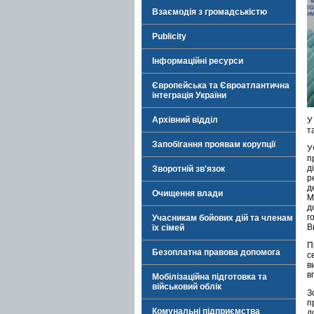
Взаємодія з громадськістю
Publicity
Інформаційні ресурси
Європейська та Євроатлантична
інтеграція України
Архівний відділ
У
т
Запобігання проявам корупції
У
п
д
Зворотній зв'язок
р
д
Очищення влади
М
д
г
Учасникам бойових дій та членам
В
їх сімей
П
Безоплатна правова допомога
с
в
в
Мобілізаційна підготовка та
військовий облік
З
п
Комунальні підприємства
д