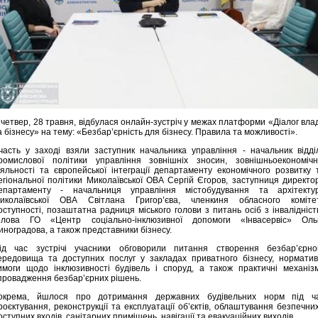
 четвер, 28 травня, відбулася онлайн-зустріч у межах платформи «Діалог вла
а бізнесу» на тему: «Безбар’єрність для бізнесу. Правила та можливості».
часть у заході взяли заступник начальника управління - начальник відді
ромислової політики управління зовнішніх зносин, зовнішньоекономічн
іяльності та європейської інтеграції департаменту економічного розвитку 
егіональної політики Миколаївської ОВА Сергій Єгоров, заступниця директо
епартаменту - начальниця управління містобудування та архітекту
иколаївської ОВА Світлана Григор’єва, членкиня обласного коміте
оступності, позаштатна радниця міського голови з питань осіб з інвалідніст
олова ГО «Центр соціально-інклюзивної допомоги «Інвасервіс» Оль
иноградова, а також представники бізнесу.
ід час зустрічі учасники обговорили питання створення безбар’єрно
ередовища та доступних послуг у закладах приватного бізнесу, норматив
имоги щодо інклюзивності будівель і споруд, а також практичні механіз
провадження безбар’єрних рішень.
окрема, йшлося про дотримання державних будівельних норм під ч
роєктування, реконструкції та експлуатації об’єктів, облаштування безпечних
оступних входів, санітарних приміщень, навігації та евакуаційних виходів.