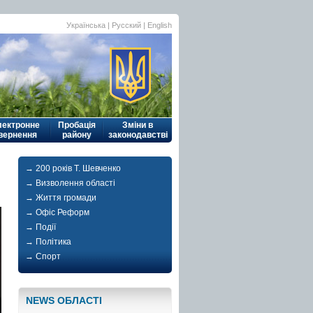
Українська
|
Русский
| English
лектронне
Пробація
Зміни в
вернення
району
законодавстві
→ 200 років Т. Шевченко
→ Визволення області
→ Життя громади
→ Офіс Реформ
→ Події
→ Політика
→ Спорт
NEWS ОБЛАСТI