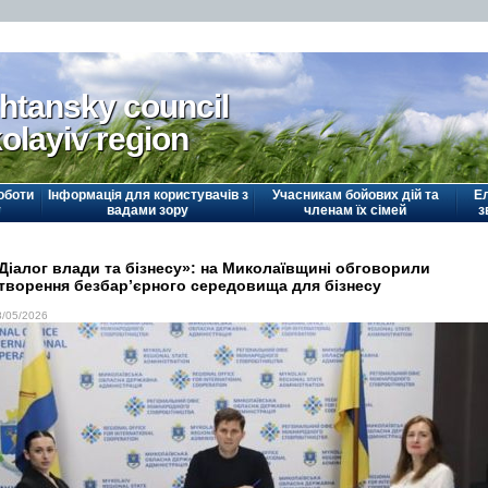
htansky council
olayiv region
оботи
Інформація для користувачів з
Учасникам бойових дій та
Е
у
вадами зору
членам їх сімей
з
Діалог влади та бізнесу»: на Миколаївщині обговорили
творення безбар’єрного середовища для бізнесу
8/05/2026