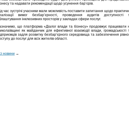
ізнесу та надавати рекомендації щодо усунення бар’єрів.
ід час зустрічі учасники мали можливість поставити запитання щодо практичн
еалізації вимог безбар’єрності, проведення аудитів доступності 
блаштування інклюзивних просторів у закладах сфери послуг.
азначимо, що платформа «Діалог влади та бізнесу» продовжує працювати 
иколаївщині як майданчик для ефективної взаємодії влади, громадськості 
ідприємців задля розвитку безбар’єрного середовища та забезпечення рівно
оступу до послуг для всіх жителів області.
сі новини
→