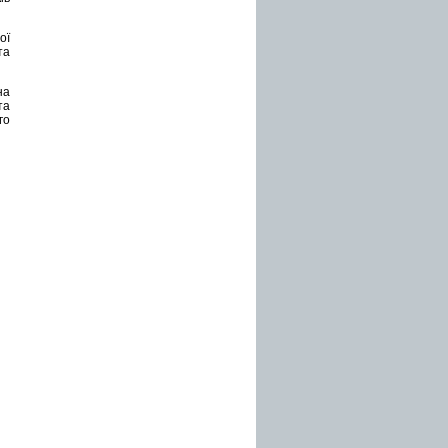
ої
та
на
та
го