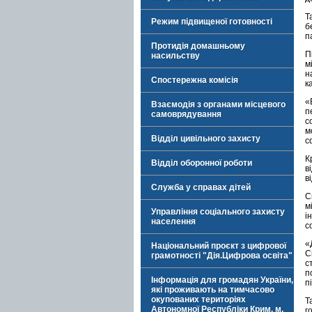
Т
Режим підвищеної готовності
б
п
Протидія домашньому
П
насильству
м
н
Спостережна комісія
к
«
Взаємодія з органами місцевого
п
самоврядування
с
м
Відділ цивільного захисту
с
К
Відділ оборонної роботи
в
в
Служба у справах дітей
С
м
Управління соціального захисту
і
населення
с
«
Національний проєкт з цифрової
С
грамотності "Дія.Цифрова освіта"
с
п
Інформація для громадян України,
п
які проживають на тимчасово
окупованих територіях
Т
Автономної Республіки Крим, м.
г