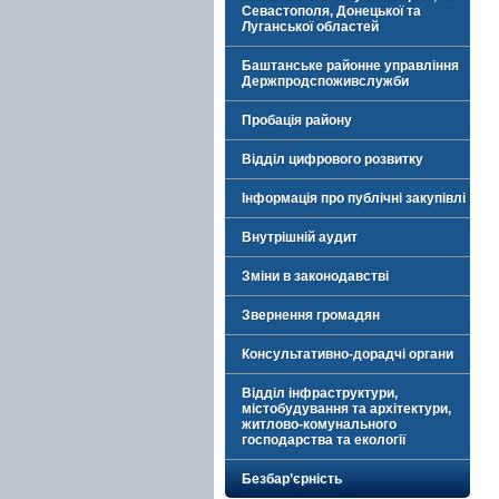
Севастополя, Донецької та
Луганської областей
Баштанське районне управління
Держпродспоживслужби
Пробація району
Відділ цифрового розвитку
Інформація про публічні закупівлі
Внутрішній аудит
Зміни в законодавстві
Звернення громадян
Консультативно-дорадчі органи
Відділ інфраструктури,
містобудування та архітектури,
житлово-комунального
господарства та екології
Безбар’єрність