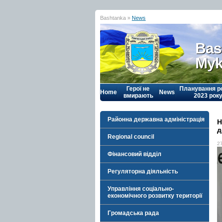
Bashtanka »
News
Bas
Myk
Герої не
Планування р
Home
News
вмирають
2023 рок
Районна державна адміністрація
Н
д
Regional council
2
Фінансовий відділ
Регуляторна діяльність
Управління соціально-
економічного розвитку території
Громадська рада