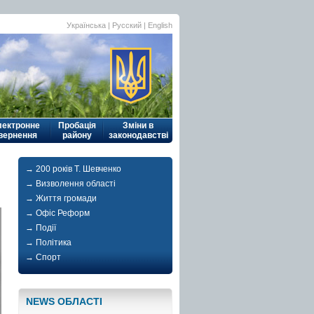
Українська
|
Русский
| English
лектронне
Пробація
Зміни в
вернення
району
законодавстві
→ 200 років Т. Шевченко
→ Визволення області
→ Життя громади
→ Офіс Реформ
→ Події
→ Політика
→ Спорт
NEWS ОБЛАСТI