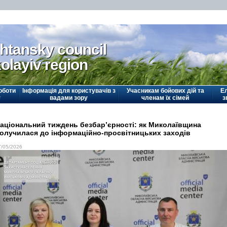
htansky council
olayiv region
оботи
Інформація для користувачів з
Учасникам бойових дій та
Е
у
вадами зору
членам їх сімей
з
аціональний тиждень безбар’єрності: як Миколаївщина
олучилася до інформаційно-просвітницьких заходів
7/05/2026