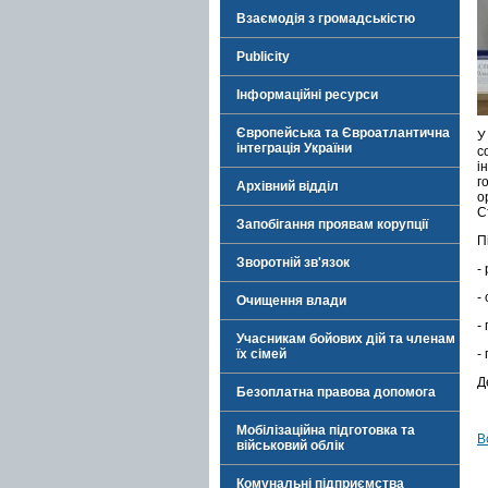
Взаємодія з громадськістю
Publicity
Інформаційні ресурси
Європейська та Євроатлантична
У
інтеграція України
с
і
г
Архівний відділ
о
С
Запобігання проявам корупції
П
Зворотній зв'язок
-
-
Очищення влади
-
Учасникам бойових дій та членам
їх сімей
-
Д
Безоплатна правова допомога
Мобілізаційна підготовка та
В
військовий облік
Комунальні підприємства