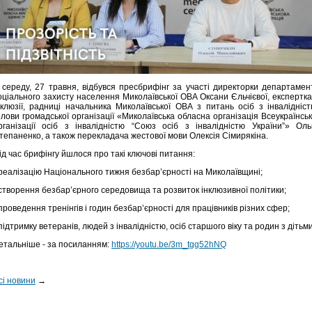
 середу, 27 травня, відбувся пресбрифінг за участі директорки департамен
оціального захисту населення Миколаївської ОВА Оксани Єльчієвої, експертка
нклюзії, радниці начальника Миколаївської ОВА з питань осіб з інвалідніст
олови громадської організації «Миколаївська обласна організація Всеукраїнськ
рганізації осіб з інвалідністю “Союз осіб з інвалідністю України”» Оль
тепаненко, а також перекладача жестової мови Олексія Сімирякіна.
ід час брифінгу йшлося про такі ключові питання:
 реалізацію Національного тижня безбар’єрності на Миколаївщині;
 створення безбар’єрного середовища та розвиток інклюзивної політики;
 проведення тренінгів і годин безбар’єрності для працівників різних сфер;
 підтримку ветеранів, людей з інвалідністю, осіб старшого віку та родин з дітьми
етальніше - за посиланням:
https://youtu.be/3m_tgg52hNQ
сі новини
→