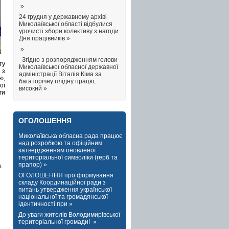
»
24 грудня у державному архіві
Миколаївської області відбулися
урочисті збори колективу з нагоди
Дня працівників »
»
Згідно з розпорядженням голови
ту
Миколаївської обласної державної
 з
адміністрації Віталія Кіма за
ю,
багаторічну плідну працю,
ої
високий »
ги
ОГОЛОШЕННЯ
Миколаївська обласна рада працює
над розробкою та офіційним
затвердженням оновленої
територіальної символіки (герб та
прапор) »
.
ОГОЛОШЕННЯ про формування
складу Координаційної ради з
питань утвердження української
національної та громадянської
ідентичності при »
До уваги жителів Володимирівської
територіальної громади! »