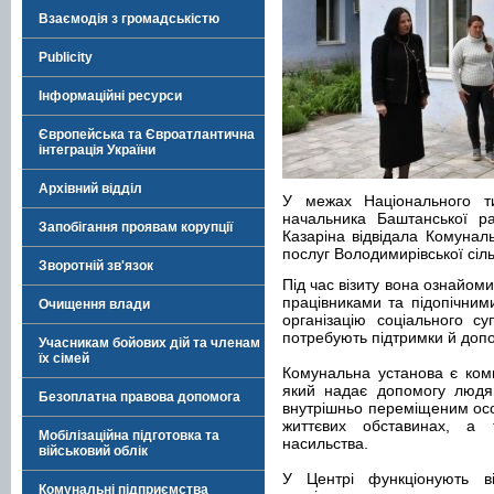
Взаємодія з громадськістю
Publicity
Інформаційні ресурси
Європейська та Євроатлантична
інтеграція України
Архівний відділ
У межах Національного ти
начальника Баштанської рай
Запобігання проявам корупції
Казаріна відвідала Комунал
послуг Володимирівської сіль
Зворотній зв'язок
Під час візиту вона ознайом
працівниками та підопічним
Очищення влади
організацію соціального с
потребують підтримки й доп
Учасникам бойових дій та членам
їх сімей
Комунальна установа є ком
який надає допомогу людям
Безоплатна правова допомога
внутрішньо переміщеним осо
життєвих обставинах, а
Мобілізаційна підготовка та
насильства.
військовий облік
У Центрі функціонують ві
Комунальні підприємства