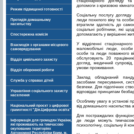
стаціонарного догляду та 
допомоги з кризовою кімнат
Режим підвищеної готовності
Соціальну послугу догляду
люди похилого віку та особи 
Протидія домашньому
насильству
втратили здатність до сам
соціальні робітники, які що
допомагають у вирішенні жит
Спостережна комісія
У відділенні стаціонарног
Взаємодія з органами місцевого
маломобільні люди, особи 
самоврядування
особи та люди поважного вік
обслуговують 20 працівник
Відділ цивільного захисту
догляд, медичний супровід
умови проживання.
Відділ оборонної роботи
Заклад обладнаний панду
Служба у справах дітей
засобами пересування, сис
безпеки. Для підопічних ств
Управління соціального захисту
відповідає принципам безбар
населення
Особливу увагу в установі п
Національний проєкт з цифрової
від домашнього насильства а
грамотності "Дія.Цифрова освіта"
Для постраждалих функціону
де люди можуть тимчасов
Інформація для громадян України,
які проживають на тимчасово
психологічну, соціальну й ко
окупованих територіях
Автономної Республіки Крим, м.