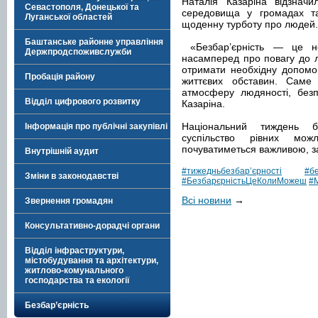
Наталія Казаріна відзначи
Севастополя, Донецької та
середовища у громадах та
Луганської областей
щоденну турботу про людей.
Баштанське районне управління
«Безбар’єрність — це н
Держпродспоживслужби
насамперед про повагу до л
отримати необхідну допомог
Пробація району
життєвих обставин. Саме
атмосферу людяності, безп
Відділ цифрового розвитку
Казаріна.
Національний тиждень б
Інформація про публічні закупівлі
суспільство рівних мо
почуватиметься важливою, з
Внутрішній аудит
#тижедньбезбарʼєрності
#б
Зміни в законодавстві
#БезбарєрністьЦеКолиМожеш
#
Всі новини
→
Звернення громадян
Консультативно-дорадчі органи
Відділ інфраструктури,
містобудування та архітектури,
житлово-комунального
господарства та екології
Безбар’єрність