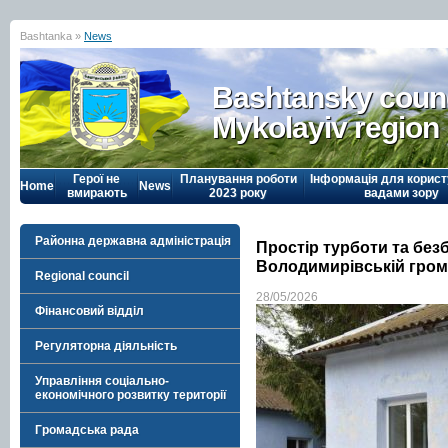
Bashtanka »
News
Bashtansky counc
Mykolayiv region
Герої не
Планування роботи
Інформація для корист
Home
News
вмирають
2023 року
вадами зору
Районна державна адміністрація
Простір турботи та без
Володимирівській гром
Regional council
28/05/2026
Фінансовий відділ
Регуляторна діяльність
Управління соціально-
економічного розвитку території
Громадська рада