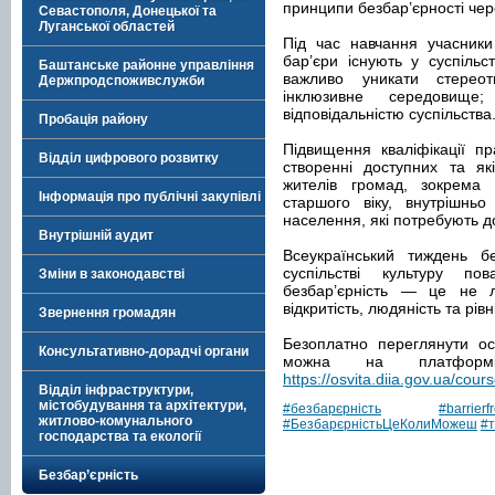
принципи безбар’єрності чер
Севастополя, Донецької та
Луганської областей
Під час навчання учасники 
бар’єри існують у суспільст
Баштанське районне управління
важливо уникати стерео
Держпродспоживслужби
інклюзивне середовище
відповідальністю суспільства
Пробація району
Підвищення кваліфікації п
Відділ цифрового розвитку
створенні доступних та як
жителів громад, зокрема л
Інформація про публічні закупівлі
старшого віку, внутрішньо
населення, які потребують д
Внутрішній аудит
Всеукраїнський тиждень б
суспільстві культуру по
Зміни в законодавстві
безбар’єрність — це не 
відкритість, людяність та рів
Звернення громадян
Безоплатно переглянути осв
Консультативно-дорадчі органи
можна на платформі
https://osvita.diia.gov.ua/course
Відділ інфраструктури,
містобудування та архітектури,
#безбарєрність
#barrierf
житлово-комунального
#БезбарєрністьЦеКолиМожеш
#
господарства та екології
Безбар’єрність