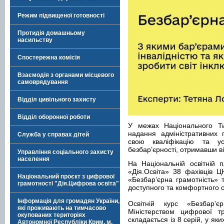
Режим підвищеної готовності
Протидія домашньому
насильству
Спостережна комісія
Взаємодія з органами місцевого
самоврядування
Відділ цивільного захисту
Відділ оборонної роботи
У межах Національного Тиж
надання адміністративних 
Служба у справах дітей
свою кваліфікацію та у
безбар’єрності, отримавши ві
Управління соціального захисту
населення
На Національній освітній 
«Дія.Освіта» 38 фахівців Ц
Національний проєкт з цифрової
«Безбар’єрна грамотність»
грамотності "Дія.Цифрова освіта"
доступного та комфортного с
Інформація для громадян України,
Освітній курс «Безбар’є
які проживають на тимчасово
Міністерством цифрової т
окупованих територіях
складається із 8 серій, у я
Автономної Республіки Крим, м.