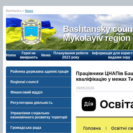
Bashtanka »
News
Bashtansky counc
Mykolayiv region
Герої не
Планування роботи
Інформація для корист
Home
News
вмирають
2023 року
вадами зору
Районна державна адміністрація
Працівники ЦНАПів Ба
кваліфікацію у межах Т
Regional council
29/05/2026
Фінансовий відділ
Регуляторна діяльність
Управління соціально-
економічного розвитку території
Громадська рада