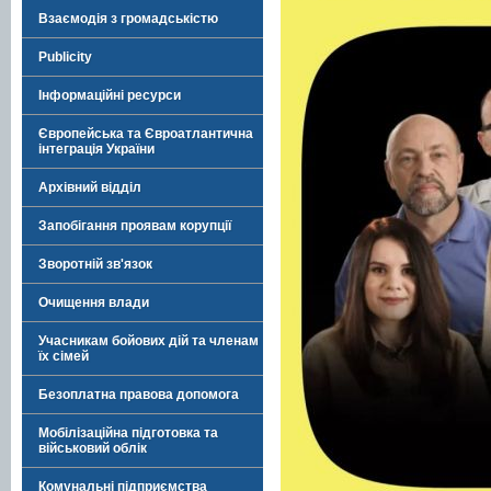
Взаємодія з громадськістю
Publicity
Інформаційні ресурси
Європейська та Євроатлантична
інтеграція України
Архівний відділ
Запобігання проявам корупції
Зворотній зв'язок
Очищення влади
Учасникам бойових дій та членам
їх сімей
Безоплатна правова допомога
Мобілізаційна підготовка та
військовий облік
Комунальні підприємства