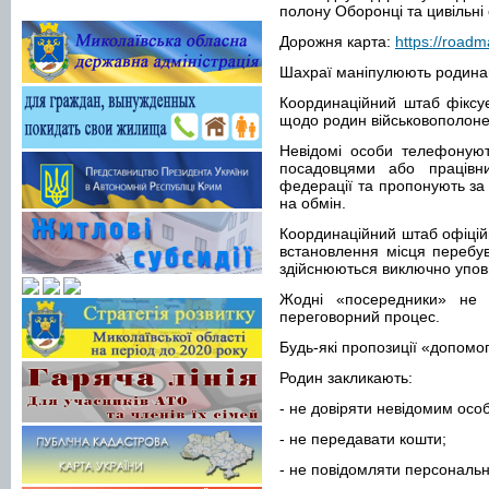
полону Оборонці та цивільні
Дорожня карта:
https://road
Шахраї маніпулюють родинам
Координаційний штаб фіксує
щодо родин військовополонен
Невідомі особи телефонуют
посадовцями або працівни
федерації та пропонують за
на обмін.
Координаційний штаб офіцій
встановлення місця перебу
здійснюються виключно упо
Жодні «посередники» не
переговорний процес.
Будь-які пропозиції «допомог
Родин закликають:
- не довіряти невідомим осо
- не передавати кошти;
- не повідомляти персональні