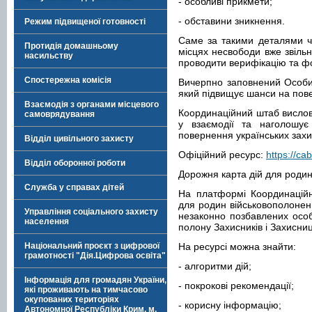
- особливі прикмети;
- обставини зникнення.
Режим підвищеної готовності
Саме за такими деталями ча
Протидія домашньому
місцях несвободи вже звільн
насильству
проводити верифікацію та ф
Спостережна комісія
Вичерпно заповнений Особис
який підвищує шанси на пове
Взаємодія з органами місцевого
Координаційний штаб вислов
самоврядування
у взаємодії та наголошує
повернення українських захис
Відділ цивільного захисту
Офіційний ресурс:
https://ca
Відділ оборонної роботи
Дорожня карта дій для родин 
Служба у справах дітей
На платформі Координаційн
для родин військовополонених
Управління соціального захисту
незаконно позбавлених особи
населення
полону Захисників і Захисниц
Національний проєкт з цифрової
На ресурсі можна знайти:
грамотності "Дія.Цифрова освіта"
- алгоритми дій;
Інформація для громадян України,
- покрокові рекомендації;
які проживають на тимчасово
окупованих територіях
- корисну інформацію;
Автономної Республіки Крим, м.