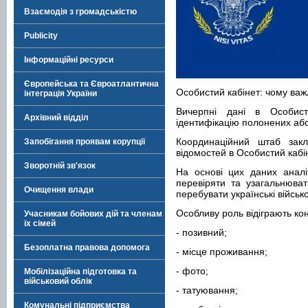
Взаємодія з громадськістю
Publicity
Інформаційні ресурси
Європейська та Євроатлантична
Особистий кабінет: чому важ
інтеграція України
Вичерпні дані в Особис
Архівний відділ
ідентифікацію полонених або
Координаційний штаб зак
Запобігання проявам корупції
відомостей в Особистий кабін
Зворотній зв'язок
На основі цих даних аналі
перевіряти та узагальнюва
Очищення влади
перебувати українські військо
Особливу роль відіграють ко
Учасникам бойових дій та членам
їх сімей
- позивний;
Безоплатна правова допомога
- місце проживання;
- фото;
Мобілізаційна підготовка та
військовий облік
- татуювання;
Комунальні підприємства