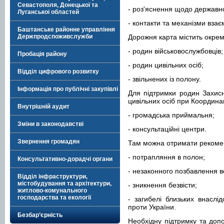
Севастополя, Донецької та
- роз'яснення щодо державно
Луганської областей
- контакти та механізми вза
Баштанське районне управління
Держпродспоживслужби
Дорожня карта містить окремі
- родин військовослужбовців;
Пробація району
- родин цивільних осіб;
Відділ цифрового розвитку
- звільнених із полону.
Інформація про публічні закупівлі
Для підтримки родин Захисн
цивільних осіб при Координ
Внутрішній аудит
- громадська приймальня;
Зміни в законодавстві
- консультаційні центри.
Звернення громадян
Там можна отримати рекомен
- потрапляння в полон;
Консультативно-дорадчі органи
- незаконного позбавлення в
Відділ інфраструктури,
містобудування та архітектури,
- зникнення безвісти;
житлово-комунального
господарства та екології
- загибелі близьких внаслід
проти України.
Безбар’єрність
Необхідну підтримку та доп