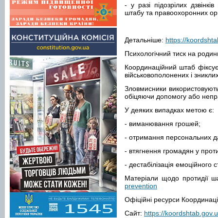
- у разі підозрілих дзвінкі
штабу та правоохоронних орг
Детальніше:
https://koordsht
Психологічний тиск на родин
Координаційний штаб фіксує
військовополонених і зниклих
Зловмисники використовують
обіцяючи допомогу або непр
У деяких випадках метою є:
- виманювання грошей;
- отримання персональних д
- втягнення громадян у проти
- дестабілізація емоційного 
Матеріали щодо протидії ш
prevention
Офіційні ресурси Координаці
Сайт:
https://koordshtab.gov.u