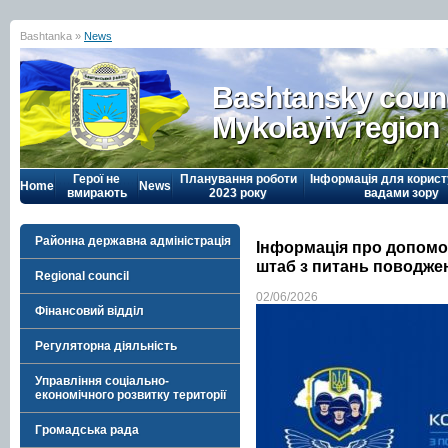
Bashtanka »
News
Bashtansky counc
Mykolayiv region
Герої не
Планування роботи
Інформація для корист
Home
News
вмирають
2023 року
вадами зору
Районна державна адміністрація
Інформація про допомо
штаб з питань поводже
Regional council
02/06/2026
Фінансовий відділ
Регуляторна діяльність
Управління соціально-
економічного розвитку території
Громадська рада