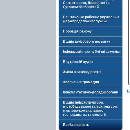
Севастополя, Донецької та
Луганської областей
Баштанське районне управління
Держпродспоживслужби
Пробація району
Відділ цифрового розвитку
Інформація про публічні закупівлі
Внутрішній аудит
Зміни в законодавстві
Звернення громадян
В
Консультативно-дорадчі органи
Відділ інфраструктури,
містобудування та архітектури,
житлово-комунального
господарства та екології
Безбар’єрність