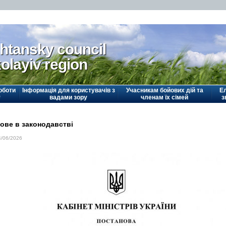
htansky council
olayiv region
оботи
Інформація для користувачів з
Учасникам бойових дій та
Е
у
вадами зору
членам їх сімей
з
ове в законодавстві
4/06/2026