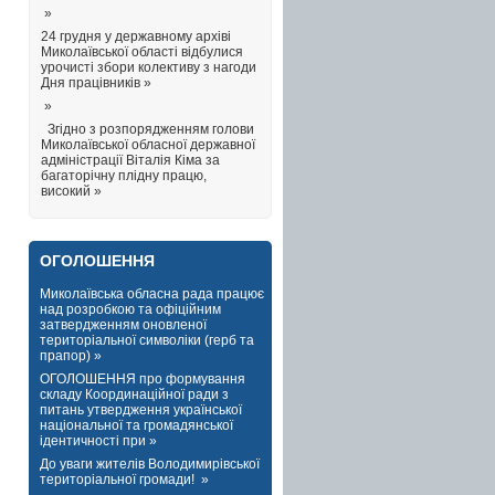
»
24 грудня у державному архіві
Миколаївської області відбулися
урочисті збори колективу з нагоди
Дня працівників »
»
Згідно з розпорядженням голови
Миколаївської обласної державної
адміністрації Віталія Кіма за
багаторічну плідну працю,
високий »
ОГОЛОШЕННЯ
Миколаївська обласна рада працює
над розробкою та офіційним
затвердженням оновленої
територіальної символіки (герб та
прапор) »
ОГОЛОШЕННЯ про формування
складу Координаційної ради з
питань утвердження української
національної та громадянської
ідентичності при »
До уваги жителів Володимирівської
територіальної громади! »