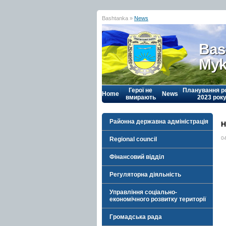
Bashtanka »
News
Bas
Myk
Герої не
Планування р
Home
News
вмирають
2023 рок
Районна державна адміністрація
Н
0
Regional council
Фінансовий відділ
Регуляторна діяльність
Управління соціально-
економічного розвитку території
Громадська рада