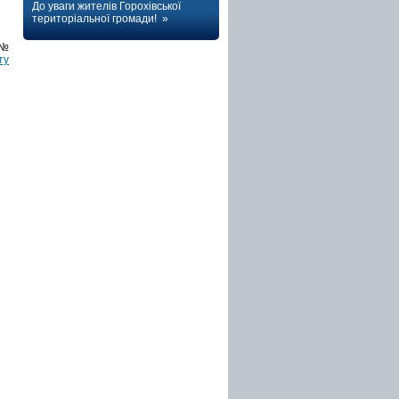
До уваги жителів Горохівської
територіальної громади! »
 №
ту