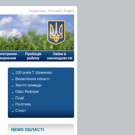
Українська
|
Русский
| English
лектронне
Пробація
Зміни в
вернення
району
законодавстві
→ 200 років Т. Шевченко
→ Визволення області
→ Життя громади
→ Офіс Реформ
→ Події
→ Політика
→ Спорт
NEWS ОБЛАСТI