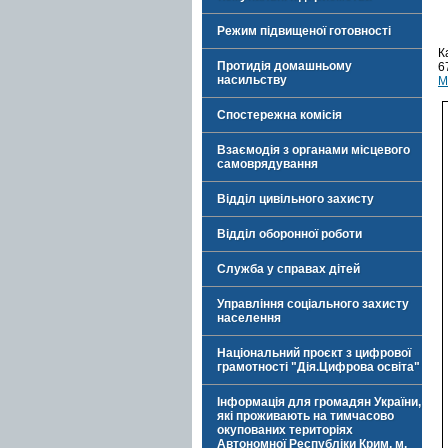
Режим підвищеної готовності
К
Протидія домашньому
6
насильству
М
Спостережна комісія
Взаємодія з органами місцевого
самоврядування
Відділ цивільного захисту
Відділ оборонної роботи
Служба у справах дітей
Управління соціального захисту
населення
Національний проєкт з цифрової
грамотності "Дія.Цифрова освіта"
Інформація для громадян України,
які проживають на тимчасово
окупованих територіях
Автономної Республіки Крим, м.