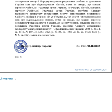
сі новини
→