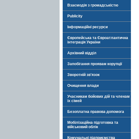
Взаємодія з громадськістю
Publicity
Інформаційні ресурси
Європейська та Євроатлантична
інтеграція України
Архівний відділ
Запобігання проявам корупції
Зворотній зв'язок
Очищення влади
Учасникам бойових дій та членам
їх сімей
Безоплатна правова допомога
Мобілізаційна підготовка та
військовий облік
Комунальні підприємства