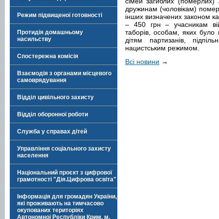
сімей загиблих (померлих) 
дружинам (чоловікам) померл
Режим підвищеної готовності
інших визначених законом кат
– 450 грн – учасникам вій
таборів, особам, яких було
Протидія домашньому
насильству
дітям партизанів, підпіл
нацистським режимом.
Спостережна комісія
Всі новини
→
Взаємодія з органами місцевого
самоврядування
Відділ цивільного захисту
Відділ оборонної роботи
Служба у справах дітей
Управління соціального захисту
населення
Національний проєкт з цифрової
грамотності "Дія.Цифрова освіта"
Інформація для громадян України,
які проживають на тимчасово
окупованих територіях
Автономної Республіки Крим, м.