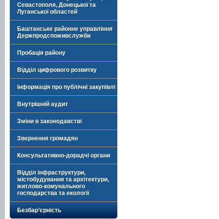
Севастополя, Донецької та
Луганської областей
Баштанське районне управління
Держпродспоживслужби
Пробація району
Відділ цифрового розвитку
Інформація про публічні закупівлі
Внутрішній аудит
Зміни в законодавстві
Звернення громадян
Консультативно-дорадчі органи
Відділ інфраструктури,
містобудування та архітектури,
житлово-комунального
господарства та екології
Безбар’єрність