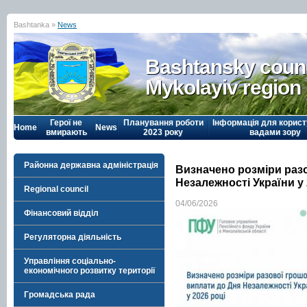
Bashtanka »
News
Bashtansky counc
Mykolayiv region
Герої не
Планування роботи
Інформація для корист
Home
News
вмирають
2023 року
вадами зору
Районна державна адміністрація
Визначено розміри раз
Незалежності України у 
Regional council
04/06/2026
Фінансовий відділ
Регуляторна діяльність
Управління соціально-
економічного розвитку території
Громадська рада