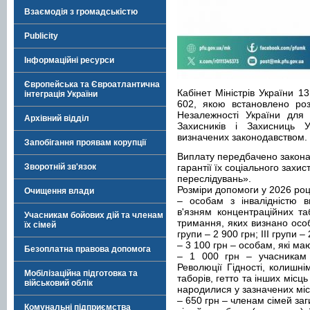
Взаємодія з громадськістю
Publicity
Інформаційні ресурси
Європейська та Євроатлантична
Кабінет Міністрів України 
інтеграція України
602, якою встановлено роз
Незалежності України для 
Архівний відділ
Захисників і Захисниць У
визначених законодавством.
Запобігання проявам корупції
Виплату передбачено законам
Зворотній зв'язок
гарантії їх соціального захи
переслідувань».
Розміри допомоги у 2026 роц
Очищення влади
– особам з інвалідністю в
в'язням концентраційних та
Учасникам бойових дій та членам
тримання, яких визнано особа
їх сімей
групи – 2 900 грн; IІI групи –
– 3 100 грн – особам, які м
Безоплатна правова допомога
– 1 000 грн – учасникам 
Революції Гідності, колишні
Мобілізаційна підготовка та
таборів, гетто та інших місц
військовий облік
народилися у зазначених міс
– 650 грн – членам сімей за
Комунальні підприємства