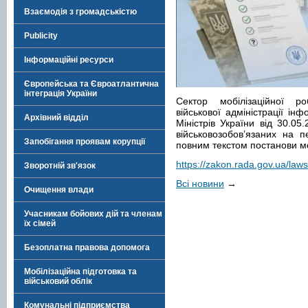
Взаємодія з громадськістю
Publicity
Інформаційні ресурси
Європейська та Євроатлантична
інтеграція України
Сектор мобілізаційної р
військової адміністрації ін
Архівний відділ
Міністрів України від 30.
військовозобов’язаних на п
Запобігання проявам корупції
повним текстом постанови 
https://zakon.rada.gov.ua/l
Зворотній зв'язок
Всі новини
→
Очищення влади
Учасникам бойових дій та членам
їх сімей
Безоплатна правова допомога
Мобілізаційна підготовка та
військовий облік
Комунальні підприємства