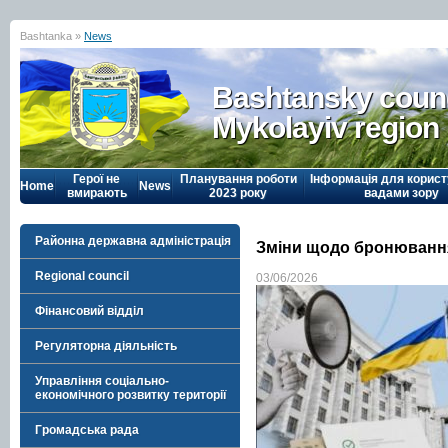
Bashtanka »
News
Bashtansky counc
Mykolayiv region
Герої не
Планування роботи
Інформація для корист
Home
News
вмирають
2023 року
вадами зору
Районна державна адміністрація
Зміни щодо бронюванн
Regional council
03/06/2026
Фінансовий відділ
Регуляторна діяльність
Управління соціально-
економічного розвитку території
Громадська рада