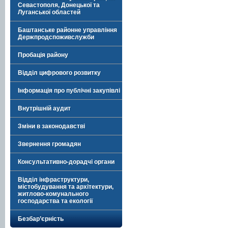
Севастополя, Донецької та
Луганської областей
Баштанське районне управління
Держпродспоживслужби
Пробація району
Відділ цифрового розвитку
Інформація про публічні закупівлі
Внутрішній аудит
Зміни в законодавстві
Звернення громадян
Консультативно-дорадчі органи
Відділ інфраструктури,
містобудування та архітектури,
житлово-комунального
господарства та екології
Безбар’єрність