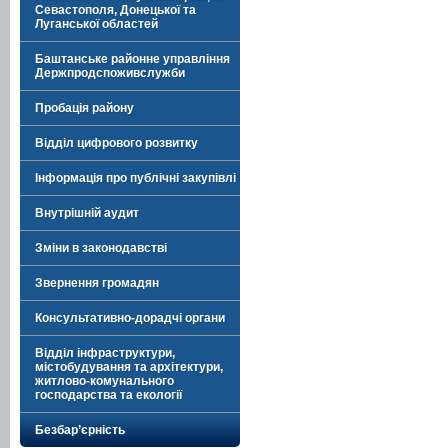
Севастополя, Донецької та
Луганської областей
Баштанське районне управління
Держпродспоживслужби
Пробація району
Відділ цифрового розвитку
Інформація про публічні закупівлі
Внутрішній аудит
Зміни в законодавстві
Звернення громадян
Консультативно-дорадчі органи
Відділ інфраструктури,
містобудування та архітектури,
житлово-комунального
господарства та екології
Безбар’єрність