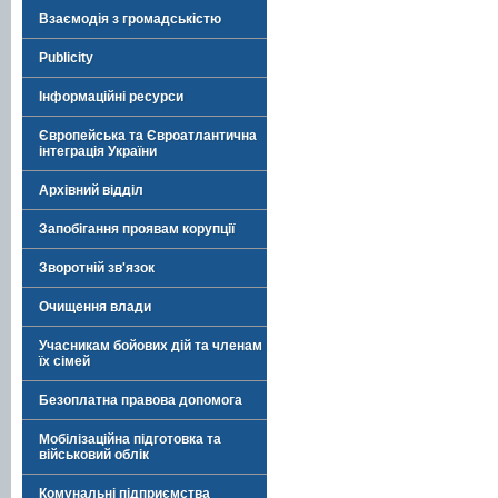
Взаємодія з громадськістю
Publicity
Інформаційні ресурси
Європейська та Євроатлантична
інтеграція України
Архівний відділ
Запобігання проявам корупції
Зворотній зв'язок
Очищення влади
Учасникам бойових дій та членам
їх сімей
Безоплатна правова допомога
Мобілізаційна підготовка та
військовий облік
Комунальні підприємства