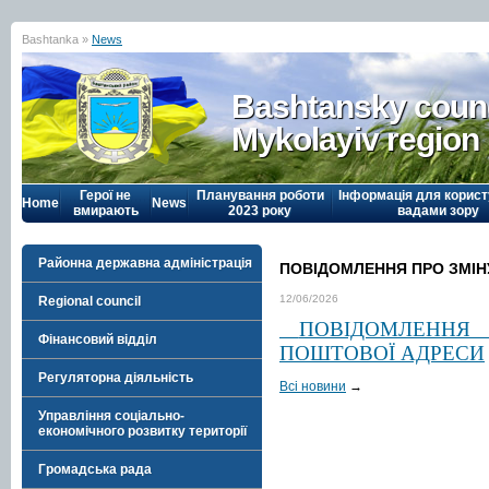
Bashtanka »
News
Bashtansky counc
Mykolayiv region
Герої не
Планування роботи
Інформація для корист
Home
News
вмирають
2023 року
вадами зору
Районна державна адміністрація
ПОВІДОМЛЕННЯ ПРО ЗМІН
12/06/2026
Regional council
ПОВІДОМЛЕНН
Фінансовий відділ
ПОШТОВОЇ
АДРЕСИ
Регуляторна діяльність
Всі новини
→
Управління соціально-
економічного розвитку території
Громадська рада