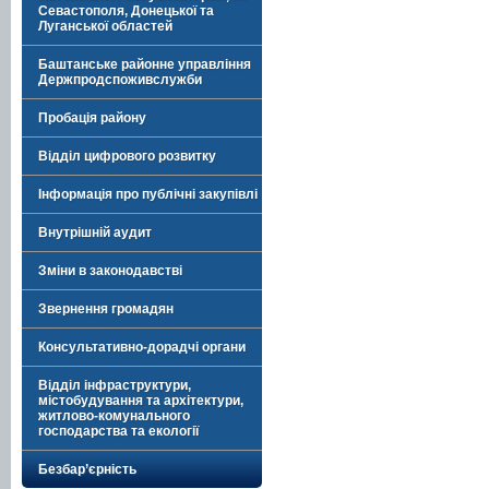
Севастополя, Донецької та
Луганської областей
Баштанське районне управління
Держпродспоживслужби
Пробація району
Відділ цифрового розвитку
Інформація про публічні закупівлі
Внутрішній аудит
Зміни в законодавстві
Звернення громадян
Консультативно-дорадчі органи
Відділ інфраструктури,
містобудування та архітектури,
житлово-комунального
господарства та екології
Безбар’єрність