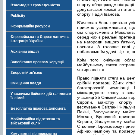
спорту облдержадміністрації
Взаємодія з громадськістю
депутатської комісії з питань
спорту Надія Іванова.
Publicity
В’ячеслав Бонь привітав усі
Інформаційні ресурси
приємно усвідомлювати, що 
сім спортсменів з Миколаї
Європейська та Євроатлантична
серед них є реальні претенде
інтеграція України
на нагороди вищого ґатунку
наснаги. А головне волі 
побажаємо їм удачі. Це те, щ
Архівний відділ
Крім того очільник об
Запобігання проявам корупції
майбутньому також потрапи
чотирьохліття.
Зворотній зв'язок
Право підняти стяги на цен
срібній призерці 22-их літн
Очищення влади
багаторазовій чемпіонці
міжнародного класу з весл
Учасникам бойових дій та членам
учасниці 25 Олімпійських ігор
їх сімей
Європи, майстру спорту
веслування Світлані Філь,уч
Безоплатна правова допомога
Пекіні, Заслуженому майст
Мовчан, Бронзовій призерц
Мобілізаційна підготовка та
Європи, Заслуженому майстр
військовий облік
Стьопіній, Бронзовому призер
Афінах,чемпіону та призер
Комунальні підприємства