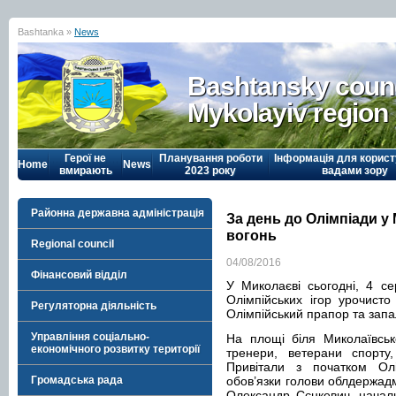
Bashtanka »
News
Bashtansky counc
Mykolayiv region
Герої не
Планування роботи
Інформація для корист
Home
News
вмирають
2023 року
вадами зору
Районна державна адміністрація
За день до Олімпіади у
вогонь
Regional council
04/08/2016
Фінансовий відділ
У Миколаєві сьогодні, 4 се
Олімпійських ігор урочист
Регуляторна діяльність
Олімпійський прапор та запа
Управління соціально-
На площі біля Миколаївськ
економічного розвитку території
тренери, ветерани спорту,
Привітали з початком Олі
Громадська рада
обов’язки голови облдержадм
Олександр Сєнкевич, начальн