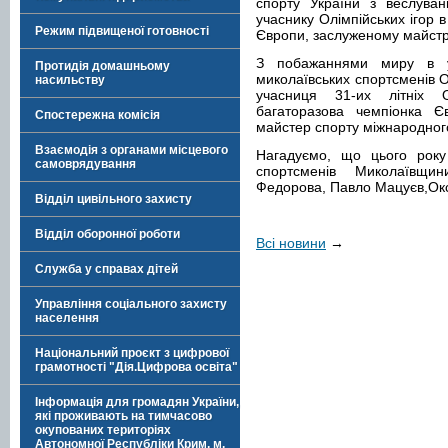
спорту України з веслуван
учаснику Олімпійських ігор 
Режим підвищеної готовності
Європи, заслуженому майстру
З побажаннями миру в ус
Протидія домашньому
миколаївських спортсменів О
насильству
учасниця 31-их літніх О
багаторазова чемпіонка Є
Спостережна комісія
майстер спорту міжнародного
Взаємодія з органами місцевого
Нагадуємо, що цього року 
самоврядування
спортсменів Миколаївщин
Федорова, Павло Мацуєв,Окс
Відділ цивільного захисту
Відділ оборонної роботи
Всі новини
→
Служба у справах дітей
Управління соціального захисту
населення
Національний проєкт з цифрової
грамотності "Дія.Цифрова освіта"
Інформація для громадян України,
які проживають на тимчасово
окупованих територіях
Автономної Республіки Крим, м.