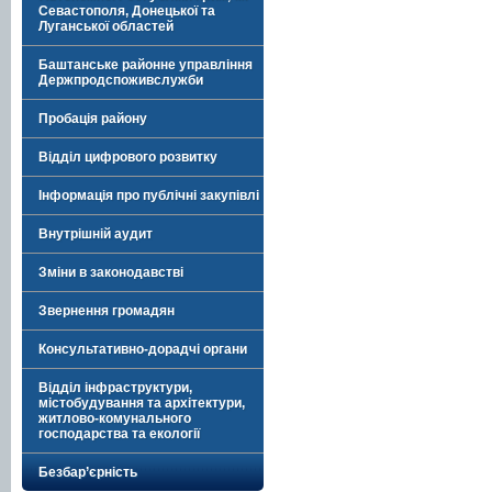
Севастополя, Донецької та
Луганської областей
Баштанське районне управління
Держпродспоживслужби
Пробація району
Відділ цифрового розвитку
Інформація про публічні закупівлі
Внутрішній аудит
Зміни в законодавстві
Звернення громадян
Консультативно-дорадчі органи
Відділ інфраструктури,
містобудування та архітектури,
житлово-комунального
господарства та екології
Безбар’єрність