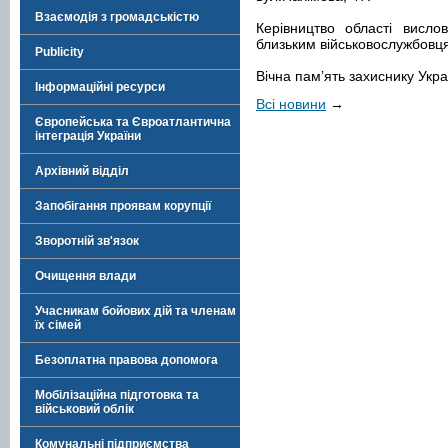
Взаємодія з громадськістю
Керівництво області висло
близьким військовослужбовця
Publicity
Вічна пам’ять захиснику Укра
Інформаційні ресурси
Всі новини
→
Європейська та Євроатлантична
інтеграція України
Архівний відділ
Запобігання проявам корупції
Зворотній зв'язок
Очищення влади
Учасникам бойових дій та членам
їх сімей
Безоплатна правова допомога
Мобілізаційна підготовка та
військовий облік
Комунальні підприємства