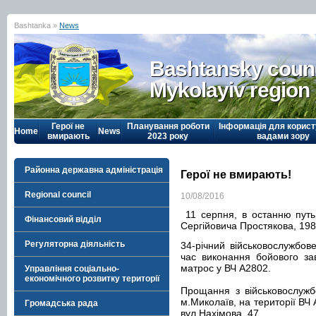
Bashtanka »
News
Bashtansky counc
Mykolayiv region
Герої не
Планування роботи
Інформація для корист
Home
News
вмирають
2023 року
вадами зору
Районна державна адміністрація
Герої не вмирають!
Regional council
10/08/2016
11 серпня, в останню путь
Фінансовий відділ
Сергійовича Простякова, 198
Регуляторна діяльність
34-річний військовослужбов
час виконання бойового за
матрос у ВЧ А2802.
Управління соціально-
економічного розвитку території
Прощання з військовослужб
м.Миколаїв, на території ВЧ
Громадська рада
вул.Нахімова, 47.