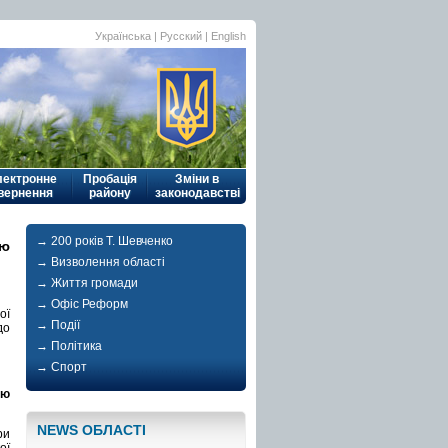
Українська
|
Русский
| English
лектронне
Пробація
Зміни в
вернення
району
законодавстві
→ 200 років Т. Шевченко
ію
→ Визволення області
→ Життя громади
→ Офіс Реформ
ої
→ Події
до
→ Політика
→ Спорт
ію
NEWS ОБЛАСТI
ри