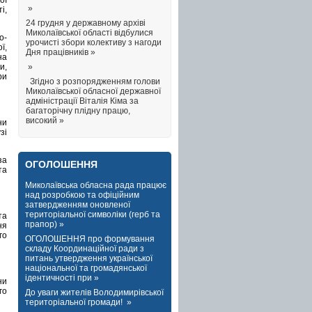
ої
»
і,
24 грудня у державному архіві
Миколаївської області відбулися
о-
урочисті збори колективу з нагоди
ї,
Дня працівників »
на
»
и,
ри
Згідно з розпорядженням голови
Миколаївської обласної державної
адміністрації Віталія Кіма за
багаторічну плідну працю,
високий »
ни
зі
за
ОГОЛОШЕННЯ
та
Миколаївська обласна рада працює
над розробкою та офіційним
затвердженням оновленої
територіальної символіки (герб та
та
прапор) »
ня
го
ОГОЛОШЕННЯ про формування
складу Координаційної ради з
питань утвердження української
національної та громадянської
ідентичності при »
ни
го
До уваги жителів Володимирівської
територіальної громади! »