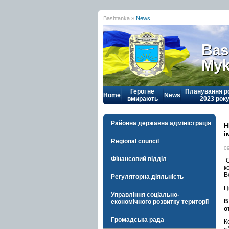
Bashtanka »
News
Bas
Myk
Герої не
Планування р
Home
News
вмирають
2023 рок
Районна державна адміністрація
Н
і
Regional council
0
Фінансовий відділ
С
к
В
Регуляторна діяльність
Ц
Управління соціально-
В
економічного розвитку території
о
Громадська рада
К