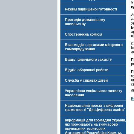
У
к
Режим підвищеної готовності
А
«
Протидія домашньому
У
насильству
Б
а
Спостережна комісія
в
С
Взаємодія з органами місцевого
і
самоврядування
д
Відділ цивільного захисту
П
р
Відділ оборонної роботи
П
ж
і
Служба у справах дітей
с
л
Управління соціального захисту
населення
В
Національний проєкт з цифрової
грамотності "Дія.Цифрова освіта"
Інформація для громадян України,
які проживають на тимчасово
окупованих територіях
Автономної Республіки Крим, м.