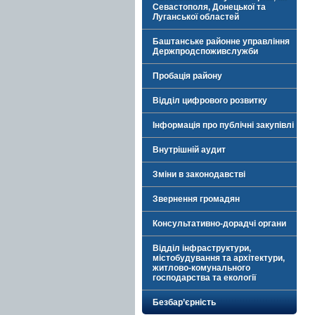
Севастополя, Донецької та
Луганської областей
Баштанське районне управління
Держпродспоживслужби
Пробація району
Відділ цифрового розвитку
Інформація про публічні закупівлі
Внутрішній аудит
Зміни в законодавстві
Звернення громадян
Консультативно-дорадчі органи
Відділ інфраструктури,
містобудування та архітектури,
житлово-комунального
господарства та екології
Безбар’єрність