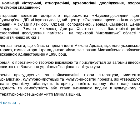
 номінації «Історичні, етнографічні, археологічні дослідження, охоро
ультурної спадщини»:
вторський колектив дочірнього підприємства «Науково-дослідний цен
Лукомор’є» ДП «Науково-дослідний центр «Охоронна археологічна служ
країни» у складі п’яти осіб: Оксани Господаренко, Леоніда Смирнова, Дени
ондаренка, Романа Козленка, Дмитра Філатова - за багаторічні рятів
рхеологічні дослідження пам’яток на території Миколаївської області 
ідкриття нових об’єктів.
лід зазначити, що обласна премія імені Миколи Аркаса, відомого українсько
сторика, композитора і громадського діяча, заснована Миколаївською обласн
ержавною адміністрацією у 1996 році.
ремія є престижною творчою відзнакою та присуджується за вагомий внесок
озвиток та збагачення української національної культури.
ремія присуджується за найвизначніші твори літератури, мистецтв
урналістики, культурно-мистецькі та культурно-освітні проекти, які утверджую
деали гуманізму, збагачують історичну пам'ять народу, його національ
відомість та самобутність або стали визначною подією в культурному 
ітературно-мистецькому житті Миколаївщини.
сі новини
→