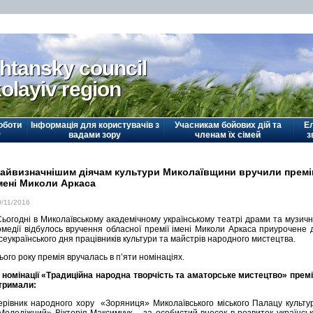
htansky council
olayiv region
оботи
Інформація для користувачів з
Учасникам бойових дій та
Е
у
вадами зору
членам їх сімей
з
айвизначнішим діячам культури Миколаївщини вручили прем
мені Миколи Аркаса
9/11/2016
ьогодні в Миколаївському академічному українському театрі драми та музичн
омедії відбулось вручення обласної премії імені Миколи Аркаса приурочене 
сеукраїнського дня працівників культури та майстрів народного мистецтва.
ього року премія вручалась в п’яти номінаціях.
 номінації «Традиційна народна творчість та аматорське мистецтво» прем
тримали:
ерівник народного хору «Зоряниця» Миколаївського міського Палацу культу