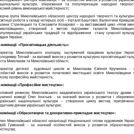
Молодіжний» Вікторія Максимчук – за особистий внесок в розвиток українськ
аціональної культури, збереження та популяризацію народної творчост
исокий рівень виконавської майстерності;
ворча група Миколаївського обласного центру народної творчості та культурн
світньої роботи у складі чотирьох осіб – Наталії Баштової, Валентини Кривцово
алини Стрелецької та Єлизавети Козирєвої – за виставковий цикл «Нові іме
иколаївщини», створений з метою підтримки талантів Миколаївщин
опуляризації українських традицій та відображення стану сучасної культу
івдня України;
 номінації «Просвітницька діяльність»:
иректор Миколаївського зоопарку, заслужений працівник культури Украї
олодимир Топчий - за вагомий внесок у розвиток культурно-просвітницької галу
іста Миколаєва та Миколаївської області;
иректор дитячої художньої школи м. Миколаєва Євгенія Кручиніна - 
собистий внесок в розвиток початкової мистецької освіти Миколаївщини 
исоку професійну майстерність;
 номінації «Професійне мистецтво»:
оловний режисер Миколаївського академічного українського театру драми 
узичної комедії Олег Ігнатьєв - за значний внесок у розвиток і збережен
країнської національної культури – створення циклу вистав, присвячено
идатним діячам української культури;
 номінації «Образотворче та декоративно-прикладне мистецтво»:
лен Миколаївської обласної організації Національної спілки художників Украї
рій Гуменний - за значний особистий внесок у розвиток образотворчо
истецтва;