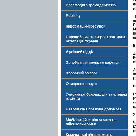
«
н
Взаємодія з громадськістю
в
Publicity
Т
о
Г
Інформаційні ресурси
М
п
Європейська та Євроатлантична
п
інтеграція України
В
Архівний відділ
Д
В
м
Запобігання проявам корупції
Д
Зворотній зв'язок
о
в
Очищення влади
В
Г
Учасникам бойових дій та членам
м
їх сімей
у
в
Безоплатна правова допомога
У
Мобілізаційна підготовка та
Ч
військовий облік
Ю
м
Комунальні підприємства