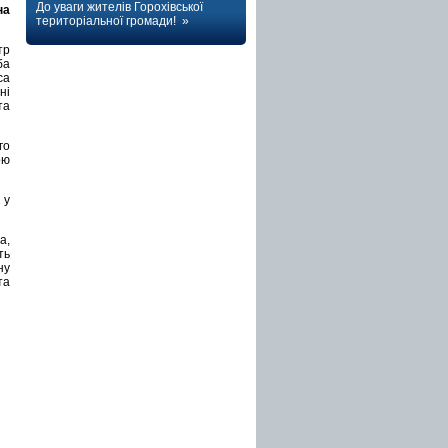
До уваги жителів Горохівської
на
територіальної громади! »
тр
ба
са
ні
та
го
ою
 у
а,
ть
ну
та