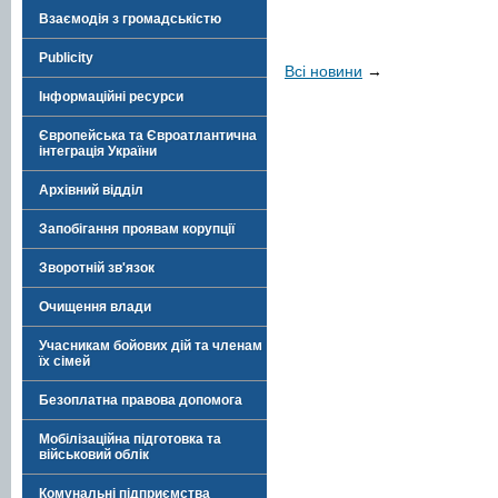
Взаємодія з громадськістю
Publicity
Всі новини
→
Інформаційні ресурси
Європейська та Євроатлантична
інтеграція України
Архівний відділ
Запобігання проявам корупції
Зворотній зв'язок
Очищення влади
Учасникам бойових дій та членам
їх сімей
Безоплатна правова допомога
Мобілізаційна підготовка та
військовий облік
Комунальні підприємства