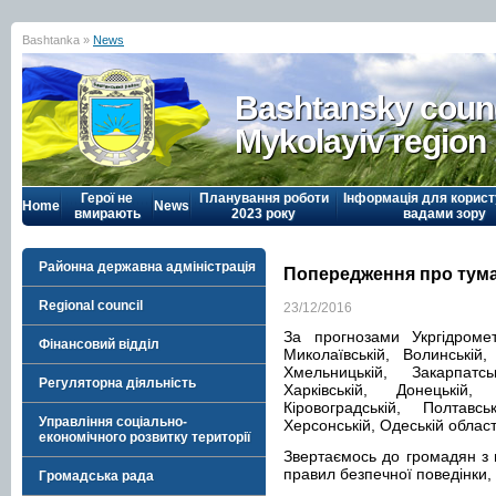
Bashtanka »
News
Bashtansky counc
Mykolayiv region
Герої не
Планування роботи
Інформація для корист
Home
News
вмирають
2023 року
вадами зору
Районна державна адміністрація
Попередження про туман
Regional council
23/12/2016
За прогнозами Укргідроме
Фінансовий відділ
Миколаївській, Волинській, 
Хмельницькій, Закарпатськ
Регуляторна діяльність
Харківській, Донецькій, 
Кіровоградській, Полтавсь
Управління соціально-
Херсонській, Одеській облас
економічного розвитку території
Звертаємось до громадян з
правил безпечної поведінки,
Громадська рада