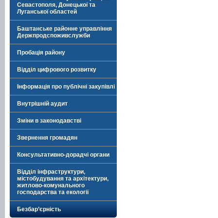
Севастополя, Донецької та
Луганської областей
Баштанське районне управління
Держпродспоживслужби
Пробація району
Відділ цифрового розвитку
Інформація про публічні закупівлі
Внутрішній аудит
Зміни в законодавстві
Звернення громадян
Консультативно-дорадчі органи
Відділ інфраструктури,
містобудування та архітектури,
житлово-комунального
господарства та екології
Безбар’єрність