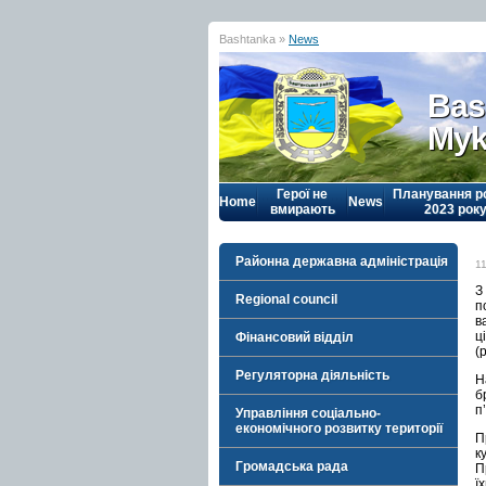
Bashtanka »
News
Bas
Myk
Герої не
Планування р
Home
News
вмирають
2023 рок
Районна державна адміністрація
1
З
Regional council
п
в
ц
Фінансовий відділ
(
Регуляторна діяльність
Н
б
п
Управління соціально-
економічного розвитку території
П
к
Громадська рада
П
ї