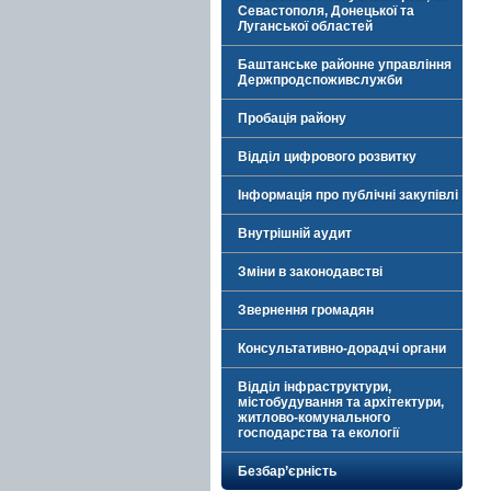
Севастополя, Донецької та
Луганської областей
Баштанське районне управління
Держпродспоживслужби
Пробація району
Відділ цифрового розвитку
Інформація про публічні закупівлі
Внутрішній аудит
Зміни в законодавстві
Звернення громадян
Консультативно-дорадчі органи
Відділ інфраструктури,
містобудування та архітектури,
житлово-комунального
господарства та екології
Безбар’єрність