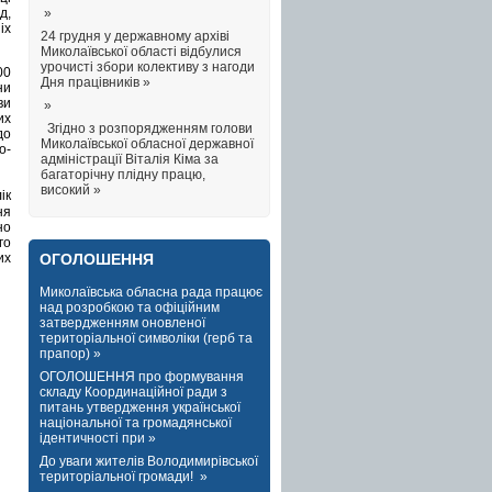
»
д,
іх
24 грудня у державному архіві
Миколаївської області відбулися
урочисті збори колективу з нагоди
00
Дня працівників »
ни
ви
»
их
Згідно з розпорядженням голови
до
Миколаївської обласної державної
о-
адміністрації Віталія Кіма за
багаторічну плідну працю,
високий »
ік
ня
но
го
ОГОЛОШЕННЯ
их
Миколаївська обласна рада працює
над розробкою та офіційним
затвердженням оновленої
територіальної символіки (герб та
прапор) »
ОГОЛОШЕННЯ про формування
складу Координаційної ради з
питань утвердження української
національної та громадянської
ідентичності при »
До уваги жителів Володимирівської
територіальної громади! »