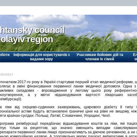
htansky council
olayiv region
оботи
Інформація для користувачів з
Учасникам бойових дій та
Е
у
вадами зору
членам їх сімей
з
1/01/2017
 початком 2017-го року в Україні стартував перший етап медичної реформи, 
олягає в зміні фінансування первинної ланки медичної допомоги. Одна з 
ажливих складових - впровадження у лютому цього року референтно
іноутворення, а у квітні -відшкодування вартості лікарських засоб
реімбурсації).
а ліки від серцево-судинних захворювань, цукрового діабету ІІ типу 
ронхіальної астми будуть встановлені граничні ціни на рівні не вищому, ніж
’яти країнах-сусідах: Польщі, Латвії, Словаччині, Угорщині, Чехії.
рограма реімбурсації передбачає відшкодування коштів за ліки, які паціє
упує тільки за рецептом, що значно зменшить випадки самолікуванн
репарати первинної ланки лікарі призначатимуть за діючою речовиною, а не 
хньою комерційною назвою. А торговельну марку пацієнт вибиратиме в апте