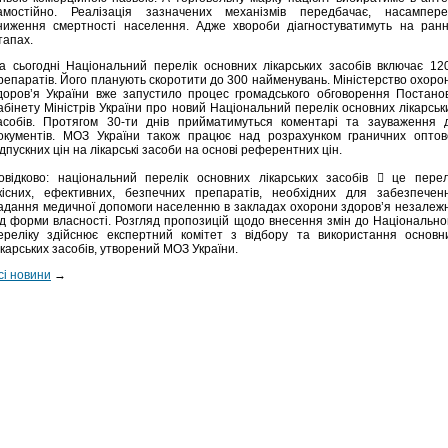
амостійно. Реалізація зазначених механізмів передбачає, насампере
ниження смертності населення. Адже хвороби діагностуватимуть на ранн
тапах.
а сьогодні Національний перелік основних лікарських засобів включає 12
репаратів. Його планують скоротити до 300 найменувань. Міністерство охоро
доров’я України вже запустило процес громадського обговорення Постано
абінету Міністрів України про новий Національний перелік основних лікарськ
асобів. Протягом 30-ти днів прийматимуться коментарі та зауваження 
окументів. МОЗ України також працює над розрахунком граничних оптов
ідпускних цін на лікарські засоби на основі референтних цін.
овідково: національний перелік основних лікарських засобів  це перел
кісних, ефективних, безпечних препаратів, необхідних для забезпечен
адання медичної допомоги населенню в закладах охорони здоров’я незалеж
ід форми власності. Розгляд пропозицій щодо внесення змін до Національно
ереліку здійснює експертний комітет з відбору та використання основн
ікарських засобів, утворений МОЗ України.
сі новини
→