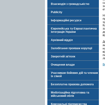
с
Взаємодія з громадськістю
з
е
Publicity
Н
п
Інформаційні ресурси
з
К
Європейська та Євроатлантична
з
інтеграція України
д
в
Архівний відділ
Д
я
Запобігання проявам корупції
н
в
п
Зворотній зв'язок
л
В
Очищення влади
Учасникам бойових дій та членам
їх сімей
Безоплатна правова допомога
Мобілізаційна підготовка та
військовий облік
Комунальні підприємства