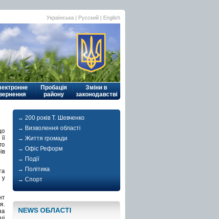
Українська
|
Русский
| English
лектронне
Пробація
Зміни в
вернення
району
законодавстві
→ 200 років Т. Шевченко
→ Визволення області
що
її
→ Життя громади
го
→ Офіс Реформ
ів
→ Події
→ Політика
та
 у
→ Спорт
нт
я.
NEWS ОБЛАСТI
за
ці