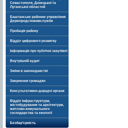
Севастополя, Донецької та
Луганської областей
Баштанське районне управління
Держпродспоживслужби
Пробація району
Відділ цифрового розвитку
Інформація про публічні закупівлі
Внутрішній аудит
Зміни в законодавстві
Звернення громадян
Консультативно-дорадчі органи
Відділ інфраструктури,
містобудування та архітектури,
житлово-комунального
господарства та екології
Безбар’єрність