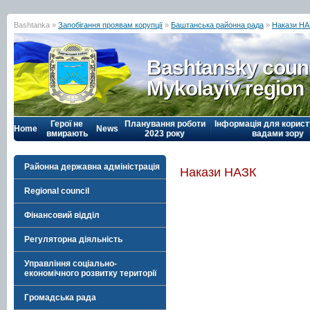
Bashtanka »
Запобігання проявам корупції
»
Баштанська районна рада
»
Накази НА
Bashtansky counc
Mykolayiv region
Герої не
Планування роботи
Інформація для корист
Home
News
вмирають
2023 року
вадами зору
Районна державна адміністрація
Накази НАЗК
Regional council
Фінансовий відділ
Регуляторна діяльність
Управління соціально-
економічного розвитку території
Громадська рада