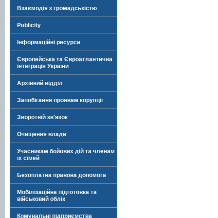
Взаємодія з громадськістю
Publicity
Інформаційні ресурси
Європейська та Євроатлантична
інтеграція України
Архівний відділ
Запобігання проявам корупції
Зворотній зв'язок
Очищення влади
Учасникам бойових дій та членам
їх сімей
Безоплатна правова допомога
Мобілізаційна підготовка та
військовий облік
Комунальні підприємства