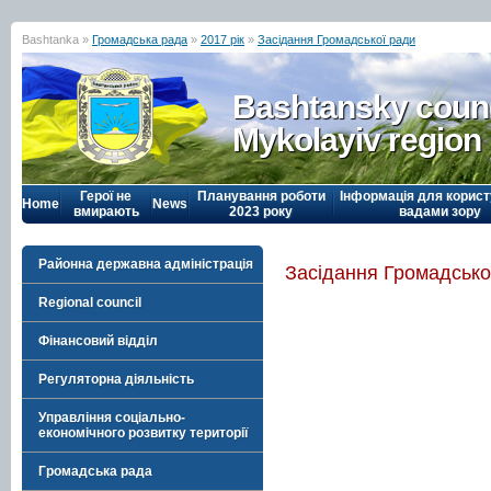
Bashtanka »
Громадська рада
»
2017 рік
»
Засідання Громадської ради
Bashtansky counc
Mykolayiv region
Герої не
Планування роботи
Інформація для корист
Home
News
вмирають
2023 року
вадами зору
Районна державна адміністрація
Засідання Громадсько
Regional council
Фінансовий відділ
Регуляторна діяльність
Управління соціально-
економічного розвитку території
Громадська рада