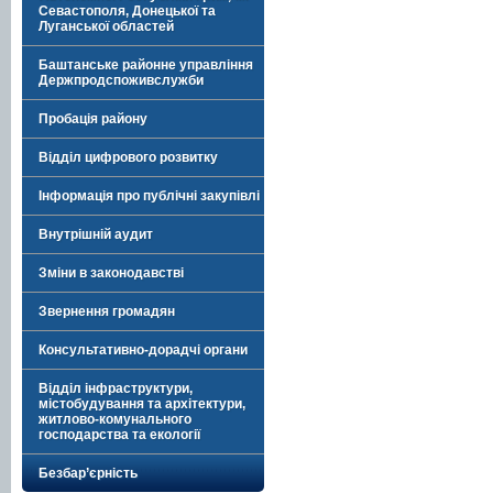
Севастополя, Донецької та
Луганської областей
Баштанське районне управління
Держпродспоживслужби
Пробація району
Відділ цифрового розвитку
Інформація про публічні закупівлі
Внутрішній аудит
Зміни в законодавстві
Звернення громадян
Консультативно-дорадчі органи
Відділ інфраструктури,
містобудування та архітектури,
житлово-комунального
господарства та екології
Безбар’єрність