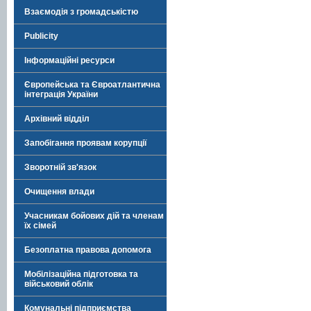
Взаємодія з громадськістю
Publicity
Інформаційні ресурси
Європейська та Євроатлантична
інтеграція України
Архівний відділ
Запобігання проявам корупції
Зворотній зв'язок
Очищення влади
Учасникам бойових дій та членам
їх сімей
Безоплатна правова допомога
Мобілізаційна підготовка та
військовий облік
Комунальні підприємства