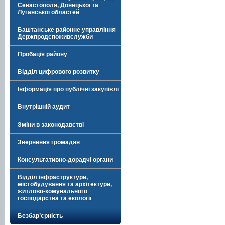
Севастополя, Донецької та
Луганської областей
Баштанське районне управління
Держпродспоживслужби
Пробація району
Відділ цифрового розвитку
Інформація про публічні закупівлі
Внутрішній аудит
Зміни в законодавстві
Звернення громадян
Консультативно-дорадчі органи
Відділ інфраструктури,
містобудування та архітектури,
житлово-комунального
господарства та екології
Безбар’єрність