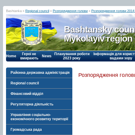
Bashtanka »
Regional council
»
Розпорядження голови
»
Розпорядження голови 2014
Bashtansky counc
Mykolayiv region
Герої не
Планування роботи
Інформація для корист
Home
News
вмирають
2023 року
вадами зору
Районна державна адміністрація
Розпорядження голови
Regional council
Фінансовий відділ
Регуляторна діяльність
Управління соціально-
економічного розвитку території
Громадська рада