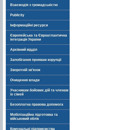
Взаємодія з громадськістю
Publicity
Інформаційні ресурси
Європейська та Євроатлантична
інтеграція України
Архівний відділ
Запобігання проявам корупції
Зворотній зв'язок
Очищення влади
Учасникам бойових дій та членам
їх сімей
Безоплатна правова допомога
Мобілізаційна підготовка та
військовий облік
Комунальні підприємства