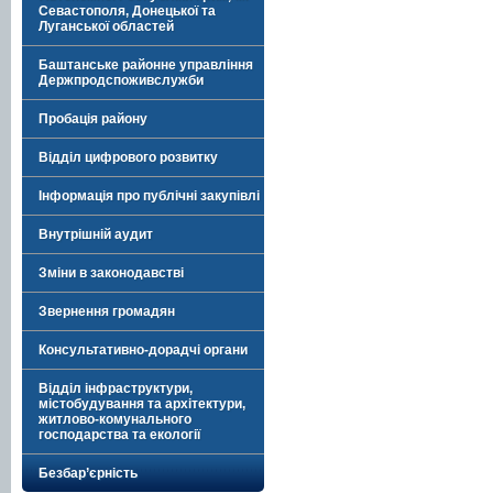
Севастополя, Донецької та
Луганської областей
Баштанське районне управління
Держпродспоживслужби
Пробація району
Відділ цифрового розвитку
Інформація про публічні закупівлі
Внутрішній аудит
Зміни в законодавстві
Звернення громадян
Консультативно-дорадчі органи
Відділ інфраструктури,
містобудування та архітектури,
житлово-комунального
господарства та екології
Безбар’єрність