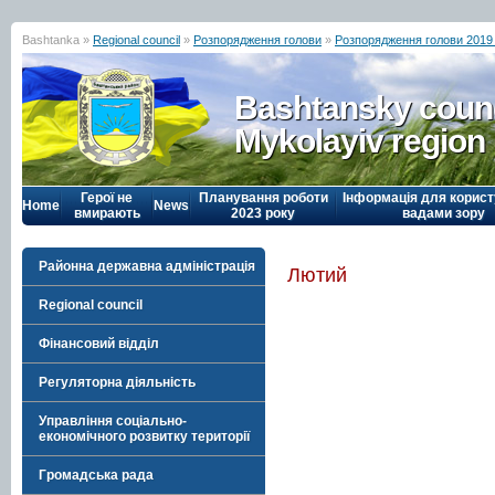
Bashtanka »
Regional council
»
Розпорядження голови
»
Розпорядження голови 2019
Bashtansky counc
Mykolayiv region
Герої не
Планування роботи
Інформація для корист
Home
News
вмирають
2023 року
вадами зору
Районна державна адміністрація
Лютий
Regional council
Фінансовий відділ
Регуляторна діяльність
Управління соціально-
економічного розвитку території
Громадська рада