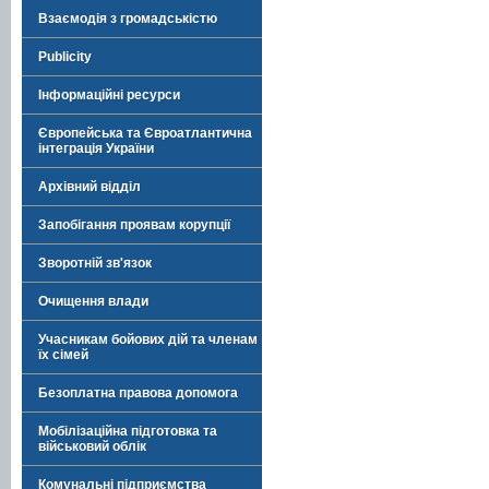
Взаємодія з громадськістю
Publicity
Інформаційні ресурси
Європейська та Євроатлантична
інтеграція України
Архівний відділ
Запобігання проявам корупції
Зворотній зв'язок
Очищення влади
Учасникам бойових дій та членам
їх сімей
Безоплатна правова допомога
Мобілізаційна підготовка та
військовий облік
Комунальні підприємства