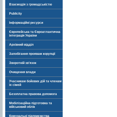
Взаємодія з громадськістю
Publicity
Інформаційні ресурси
Європейська та Євроатлантична
інтеграція України
Архівний відділ
Запобігання проявам корупції
Зворотній зв'язок
Очищення влади
Учасникам бойових дій та членам
їх сімей
Безоплатна правова допомога
Мобілізаційна підготовка та
військовий облік
Комунальні підприємства