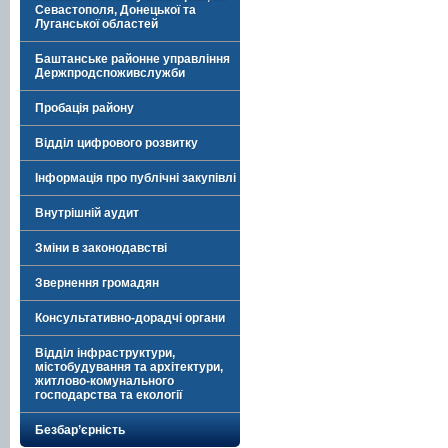
Севастополя, Донецької та
Луганської областей
Баштанське районне управління
Держпродспоживслужби
Пробація району
Відділ цифрового розвитку
Інформація про публічні закупівлі
Внутрішній аудит
Зміни в законодавстві
Звернення громадян
Консультативно-дорадчі органи
Відділ інфраструктури,
містобудування та архітектури,
житлово-комунального
господарства та екології
Безбар’єрність