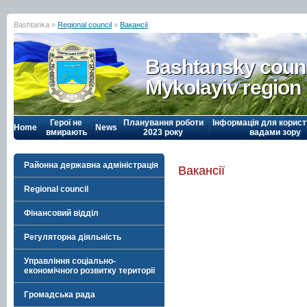
Bashtanka »
Regional council
»
Вакансії
Bashtansky counc
Mykolayiv region
Герої не
Планування роботи
Інформація для корист
Home
News
вмирають
2023 року
вадами зору
Районна державна адміністрація
Вакансії
Regional council
Фінансовий відділ
Регуляторна діяльність
Управління соціально-
економічного розвитку території
Громадська рада