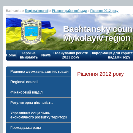
Bashtanka »
Regional council
»
Рішення районної ради
»
Рішення 2012 року
Bashtansky counc
Mykolayiv region
Герої не
Планування роботи
Інформація для корист
Home
News
вмирають
2023 року
вадами зору
Районна державна адміністрація
Рішення 2012 року
Regional council
Фінансовий відділ
Регуляторна діяльність
Управління соціально-
економічного розвитку території
Громадська рада