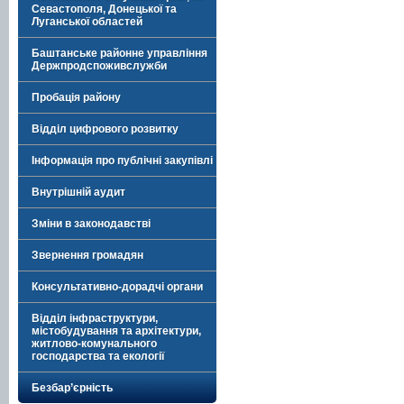
Севастополя, Донецької та
Луганської областей
Баштанське районне управління
Держпродспоживслужби
Пробація району
Відділ цифрового розвитку
Інформація про публічні закупівлі
Внутрішній аудит
Зміни в законодавстві
Звернення громадян
Консультативно-дорадчі органи
Відділ інфраструктури,
містобудування та архітектури,
житлово-комунального
господарства та екології
Безбар’єрність