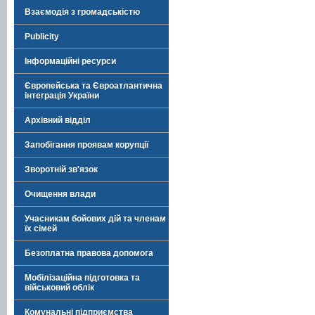
Взаємодія з громадськістю
Publicity
Інформаційні ресурси
Європейська та Євроатлантична
інтеграція України
Архівний відділ
Запобігання проявам корупції
Зворотній зв'язок
Очищення влади
Учасникам бойових дій та членам
їх сімей
Безоплатна правова допомога
Мобілізаційна підготовка та
військовий облік
Комунальні підприємства