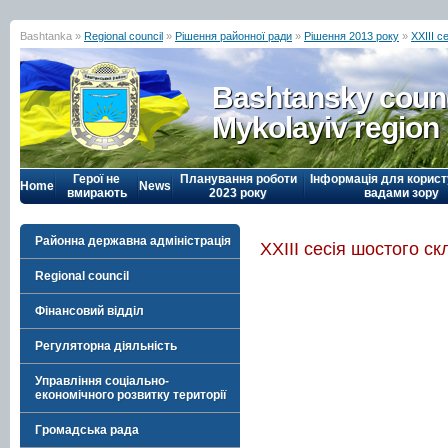
Bashtanka »
Regional council
»
Рішення районної ради
»
Рішення 2013 року
»
ХХІІІ с
Bashtansky counc
Mykolayiv region
Герої не
Планування роботи
Інформація для корист
Home
News
вмирають
2023 року
вадами зору
Районна державна адміністрація
ХХІІІ сесія шостого с
Regional council
Фінансовий відділ
Регуляторна діяльність
Управління соціально-
економічного розвитку території
Громадська рада