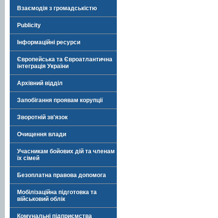
Взаємодія з громадськістю
Publicity
Інформаційні ресурси
Європейська та Євроатлантична
інтеграція України
Архівний відділ
Запобігання проявам корупції
Зворотній зв'язок
Очищення влади
Учасникам бойових дій та членам
їх сімей
Безоплатна правова допомога
Мобілізаційна підготовка та
військовий облік
Комунальні підприємства