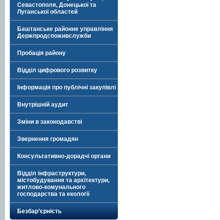
Севастополя, Донецької та
Луганської областей
Баштанське районне управління
Держпродспоживслужби
Пробація району
Відділ цифрового розвитку
Інформація про публічні закупівлі
Внутрішній аудит
Зміни в законодавстві
Звернення громадян
Консультативно-дорадчі органи
Відділ інфраструктури,
містобудування та архітектури,
житлово-комунального
господарства та екології
Безбар’єрність