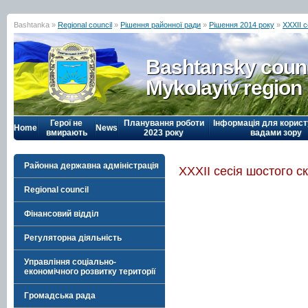
Bashtanka »
Regional council
»
Рішення районної ради
»
Рішення 2014 року
»
ХХХІІ 
Bashtansky counc
Mykolayiv region
Герої не
Планування роботи
Інформація для корист
Home
News
вмирають
2023 року
вадами зору
Районна державна адміністрація
ХХХІІ сесія шостого с
Regional council
Фінансовий відділ
Регуляторна діяльність
Управління соціально-
економічного розвитку території
Громадська рада