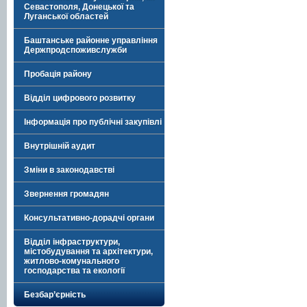
Севастополя, Донецької та
Луганської областей
Баштанське районне управління
Держпродспоживслужби
Пробація району
Відділ цифрового розвитку
Інформація про публічні закупівлі
Внутрішній аудит
Зміни в законодавстві
Звернення громадян
Консультативно-дорадчі органи
Відділ інфраструктури,
містобудування та архітектури,
житлово-комунального
господарства та екології
Безбар’єрність