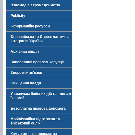
Взаємодія з громадськістю
Publicity
Інформаційні ресурси
Європейська та Євроатлантична
інтеграція України
Архівний відділ
Запобігання проявам корупції
Зворотній зв'язок
Очищення влади
Учасникам бойових дій та членам
їх сімей
Безоплатна правова допомога
Мобілізаційна підготовка та
військовий облік
Комунальні підприємства