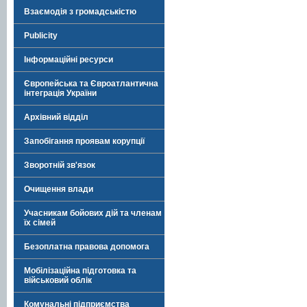
Взаємодія з громадськістю
Publicity
Інформаційні ресурси
Європейська та Євроатлантична
інтеграція України
Архівний відділ
Запобігання проявам корупції
Зворотній зв'язок
Очищення влади
Учасникам бойових дій та членам
їх сімей
Безоплатна правова допомога
Мобілізаційна підготовка та
військовий облік
Комунальні підприємства