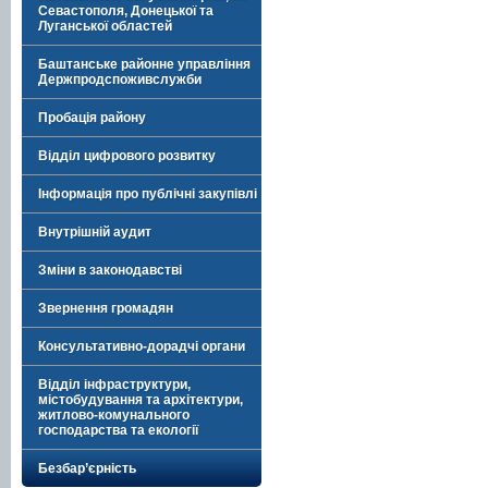
Севастополя, Донецької та
Луганської областей
Баштанське районне управління
Держпродспоживслужби
Пробація району
Відділ цифрового розвитку
Інформація про публічні закупівлі
Внутрішній аудит
Зміни в законодавстві
Звернення громадян
Консультативно-дорадчі органи
Відділ інфраструктури,
містобудування та архітектури,
житлово-комунального
господарства та екології
Безбар’єрність