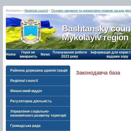
Bashtanka »
Regional council
»
Основні завдання та нормативно-правові засади діял
Bashtansky counc
Mykolayiv region
Герої не
Планування роботи
Інформація для корист
Home
News
вмирають
2023 року
вадами зору
Районна державна адміністрація
Законодавча база
Regional council
Фінансовий відділ
Регуляторна діяльність
Управління соціально-
економічного розвитку території
Громадська рада