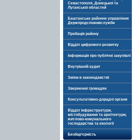
Севастополя, Донецької та
Луганської областей
Баштанське районне управління
Держпродспоживслужби
Пробація району
Відділ цифрового розвитку
Інформація про публічні закупівлі
Внутрішній аудит
Зміни в законодавстві
Звернення громадян
Консультативно-дорадчі органи
Відділ інфраструктури,
містобудування та архітектури,
житлово-комунального
господарства та екології
Безбар’єрність