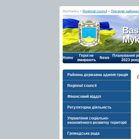
Bashtanka »
Regional council
»
Президія районно
Bas
Myk
Герої не
Планування р
Home
News
вмирають
2023 рок
Районна державна адміністрація
Regional council
Фінансовий відділ
Регуляторна діяльність
Управління соціально-
економічного розвитку території
Громадська рада