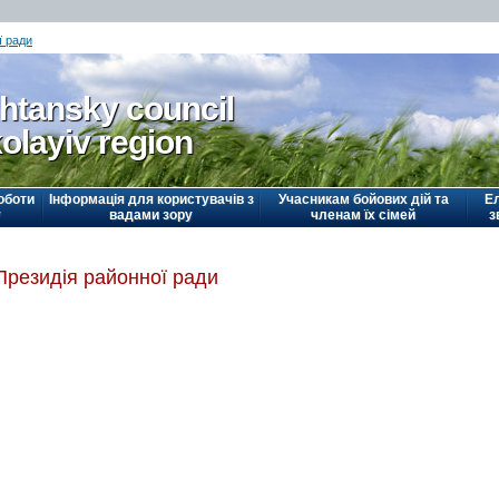
ї ради
htansky council
olayiv region
оботи
Інформація для користувачів з
Учасникам бойових дій та
Е
у
вадами зору
членам їх сімей
з
Президія районної ради