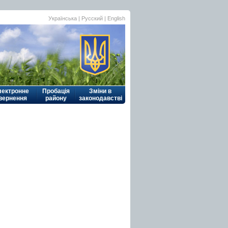
Українська
|
Русский
| English
лектронне
Пробація
Зміни в
вернення
району
законодавстві