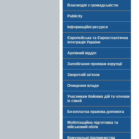
Взаємодія з громадськістю
Publicity
Інформаційні ресурси
Європейська та Євроатлантична
інтеграція України
Архівний відділ
Запобігання проявам корупції
Зворотній зв'язок
Очищення влади
Учасникам бойових дій та членам
їх сімей
Безоплатна правова допомога
Мобілізаційна підготовка та
військовий облік
Комунальні підприємства