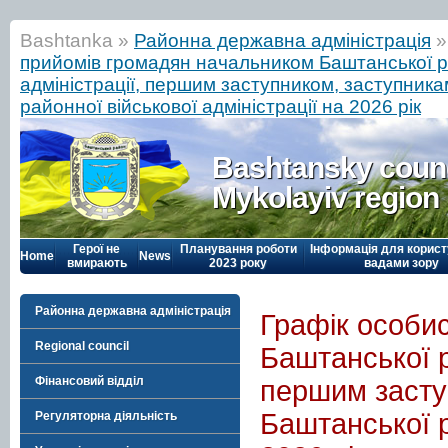
Bashtanka »
Районна державна адміністрація
прийомів громадян начальником Баштанської р
адміністрації, першим заступником, заступник
районної військової адміністрації на 2026 рік
Bashtansky counc
Mykolayiv region
Герої не
Планування роботи
Інформація для корист
Home
News
вмирають
2023 року
вадами зору
Районна державна адміністрація
Графік особи
Regional council
Баштанської р
Фінансовий відділ
першим засту
Баштанської р
Регуляторна діяльність