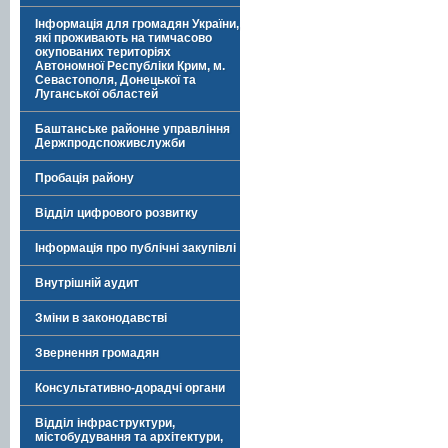
Інформація для громадян України,
які проживають на тимчасово
окупованих територіях
Автономної Республіки Крим, м.
Севастополя, Донецької та
Луганської областей
Баштанське районне управління
Держпродспоживслужби
Пробація району
Відділ цифрового розвитку
Інформація про публічні закупівлі
Внутрішній аудит
Зміни в законодавстві
Звернення громадян
Консультативно-дорадчі органи
Відділ інфраструктури,
містобудування та архітектури,