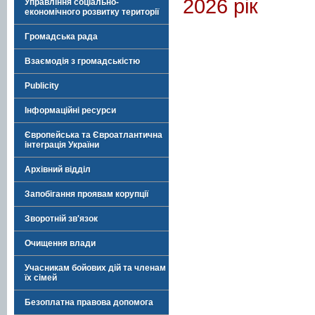
2026 рік
Управління соціально-
економічного розвитку території
Громадська рада
Взаємодія з громадськістю
Publicity
Інформаційні ресурси
Європейська та Євроатлантична
інтеграція України
Архівний відділ
Запобігання проявам корупції
Зворотній зв'язок
Очищення влади
Учасникам бойових дій та членам
їх сімей
Безоплатна правова допомога