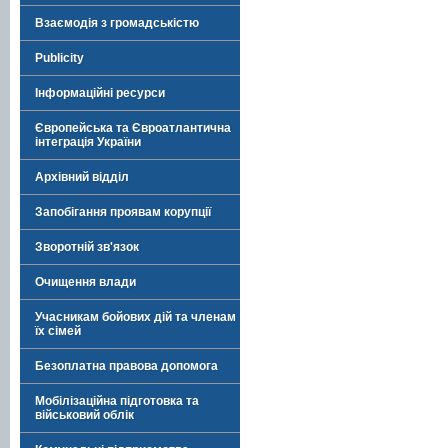
Взаємодія з громадськістю
Publicity
Інформаційні ресурси
Європейська та Євроатлантична
інтеграція України
Архівний відділ
Запобігання проявам корупції
Зворотній зв'язок
Очищення влади
Учасникам бойових дій та членам
їх сімей
Безоплатна правова допомога
Мобілізаційна підготовка та
військовий облік