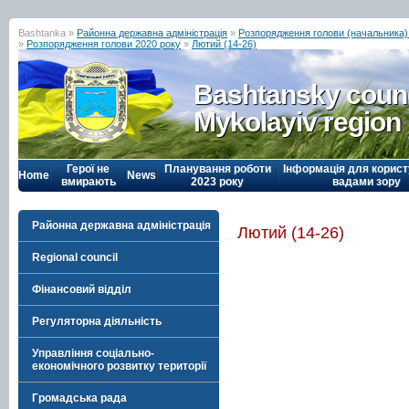
Bashtanka »
Районна державна адміністрація
»
Розпорядження голови (начальника) р
»
Розпорядження голови 2020 року
»
Лютий (14-26)
Bashtansky counc
Mykolayiv region
Герої не
Планування роботи
Інформація для корист
Home
News
вмирають
2023 року
вадами зору
Районна державна адміністрація
Лютий (14-26)
Regional council
Фінансовий відділ
Регуляторна діяльність
Управління соціально-
економічного розвитку території
Громадська рада