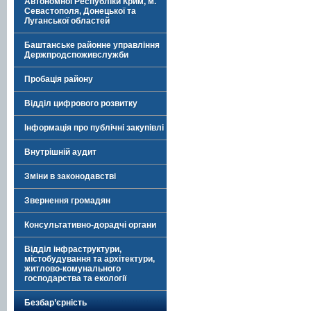
Автономної Республіки Крим, м.
Севастополя, Донецької та
Луганської областей
Баштанське районне управління
Держпродспоживслужби
Пробація району
Відділ цифрового розвитку
Інформація про публічні закупівлі
Внутрішній аудит
Зміни в законодавстві
Звернення громадян
Консультативно-дорадчі органи
Відділ інфраструктури,
містобудування та архітектури,
житлово-комунального
господарства та екології
Безбар’єрність