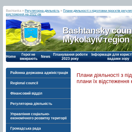
Bashtanka »
Регуляторна діяльність
»
Плани діяльності з підготовки проєктів регул
відстеження на 2022 рік
Bashtansky counc
Mykolayiv region
Герої не
Планування роботи
Інформація для корист
Home
News
вмирають
2023 року
вадами зору
Районна державна адміністрація
Плани діяльності з пі
плани їх відстеження 
Regional council
Фінансовий відділ
Регуляторна діяльність
Управління соціально-
економічного розвитку території
Громадська рада