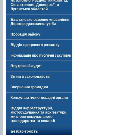
Автономної Республіки Крим, м.
Севастополя, Донецької та
Луганської областей
Баштанське районне управління
Держпродспоживслужби
Пробація району
Відділ цифрового розвитку
Інформація про публічні закупівлі
Внутрішній аудит
Зміни в законодавстві
Звернення громадян
Консультативно-дорадчі органи
Відділ інфраструктури,
містобудування та архітектури,
житлово-комунального
господарства та екології
Безбар’єрність