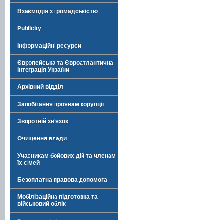
Взаємодія з громадськістю
Publicity
Інформаційні ресурси
Європейська та Євроатлантична
інтеграція України
Архівний відділ
Запобігання проявам корупції
Зворотній зв'язок
Очищення влади
Учасникам бойових дій та членам
їх сімей
Безоплатна правова допомога
Мобілізаційна підготовка та
військовий облік