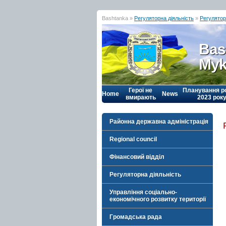
Bashtanka »
Регуляторна діяльність
»
Регулятор
Bas
Myk
Герої не
Планування р
Home
News
вмирають
2023 рок
Районна державна адміністрація
Regional council
Фінансовий відділ
Регуляторна діяльність
Управління соціально-
економічного розвитку території
Громадська рада