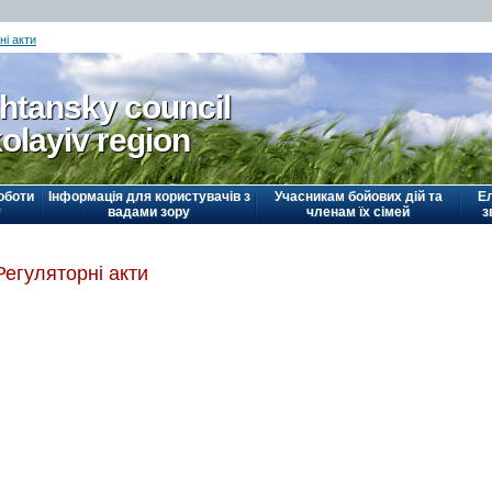
ні акти
htansky council
olayiv region
оботи
Інформація для користувачів з
Учасникам бойових дій та
Е
у
вадами зору
членам їх сімей
з
Регуляторні акти