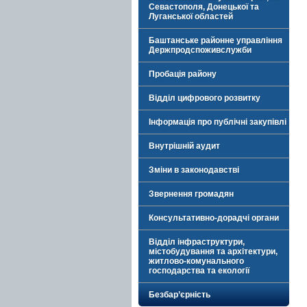
Севастополя, Донецької та
Луганської областей
Баштанське районне управління
Держпродспоживслужби
Пробація району
Відділ цифрового розвитку
Інформація про публічні закупівлі
Внутрішній аудит
Зміни в законодавстві
Звернення громадян
Консультативно-дорадчі органи
Відділ інфраструктури,
містобудування та архітектури,
житлово-комунального
господарства та екології
Безбар’єрність