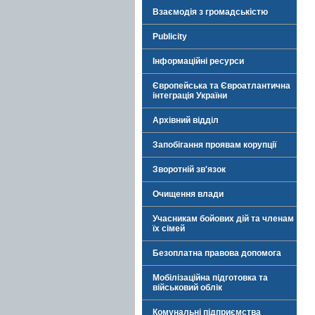
Взаємодія з громадськістю
Publicity
Інформаційні ресурси
Європейська та Євроатлантична
інтеграція України
Архівний відділ
Запобігання проявам корупції
Зворотній зв'язок
Очищення влади
Учасникам бойових дій та членам
їх сімей
Безоплатна правова допомога
Мобілізаційна підготовка та
військовий облік
Комунальні підприємства