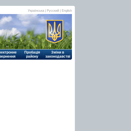
Українська
|
Русский
| English
лектронне
Пробація
Зміни в
вернення
району
законодавстві