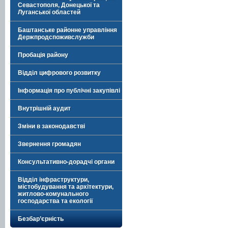
Севастополя, Донецької та
Луганської областей
Баштанське районне управління
Держпродспоживслужби
Пробація району
Відділ цифрового розвитку
Інформація про публічні закупівлі
Внутрішній аудит
Зміни в законодавстві
Звернення громадян
Консультативно-дорадчі органи
Відділ інфраструктури,
містобудування та архітектури,
житлово-комунального
господарства та екології
Безбар’єрність