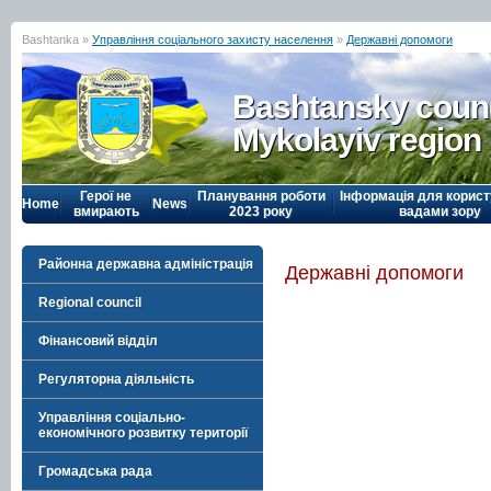
Bashtanka »
Управління соціального захисту населення
»
Державні допомоги
Bashtansky counc
Mykolayiv region
Герої не
Планування роботи
Інформація для корист
Home
News
вмирають
2023 року
вадами зору
Районна державна адміністрація
Державні допомоги
Regional council
Фінансовий відділ
Регуляторна діяльність
Управління соціально-
економічного розвитку території
Громадська рада