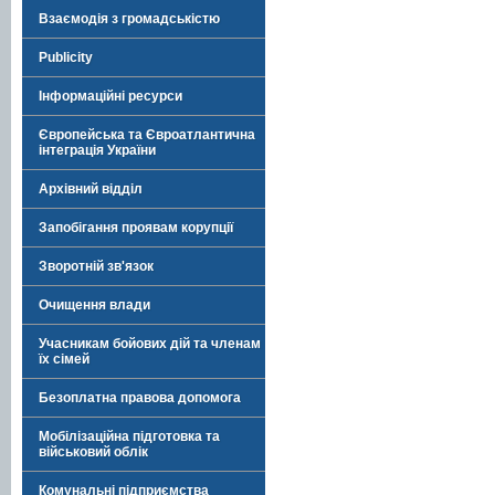
Взаємодія з громадськістю
Publicity
Інформаційні ресурси
Європейська та Євроатлантична
інтеграція України
Архівний відділ
Запобігання проявам корупції
Зворотній зв'язок
Очищення влади
Учасникам бойових дій та членам
їх сімей
Безоплатна правова допомога
Мобілізаційна підготовка та
військовий облік
Комунальні підприємства