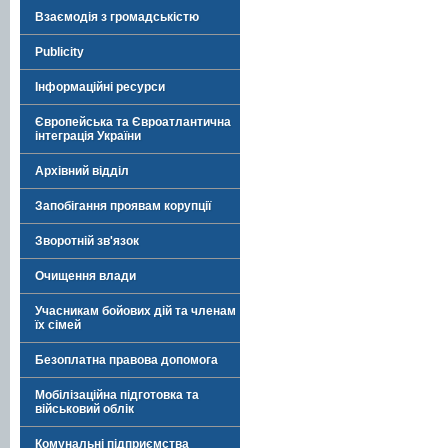
Взаємодія з громадськістю
Publicity
Інформаційні ресурси
Європейська та Євроатлантична
інтеграція України
Архівний відділ
Запобігання проявам корупції
Зворотній зв'язок
Очищення влади
Учасникам бойових дій та членам
їх сімей
Безоплатна правова допомога
Мобілізаційна підготовка та
військовий облік
Комунальні підприємства