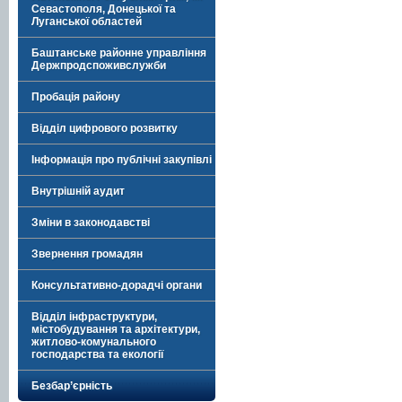
Севастополя, Донецької та
Луганської областей
Баштанське районне управління
Держпродспоживслужби
Пробація району
Відділ цифрового розвитку
Інформація про публічні закупівлі
Внутрішній аудит
Зміни в законодавстві
Звернення громадян
Консультативно-дорадчі органи
Відділ інфраструктури,
містобудування та архітектури,
житлово-комунального
господарства та екології
Безбар’єрність