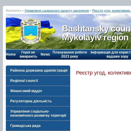
Bashtanka »
Управління соціального захисту населення
»
Реєстр угод, колективних 
Bashtansky counc
Mykolayiv region
Герої не
Планування роботи
Інформація для корист
Home
News
вмирають
2023 року
вадами зору
Районна державна адміністрація
Реєстр угод, колектив
Regional council
Фінансовий відділ
Регуляторна діяльність
Управління соціально-
економічного розвитку території
Громадська рада