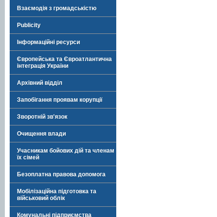
Взаємодія з громадськістю
Publicity
Інформаційні ресурси
Європейська та Євроатлантична
інтеграція України
Архівний відділ
Запобігання проявам корупції
Зворотній зв'язок
Очищення влади
Учасникам бойових дій та членам
їх сімей
Безоплатна правова допомога
Мобілізаційна підготовка та
військовий облік
Комунальні підприємства