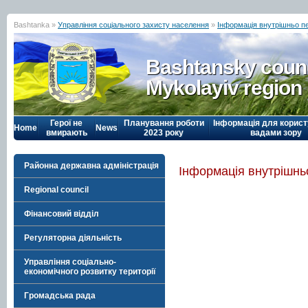
Bashtanka »
Управління соціального захисту населення
»
Інформація внутрішньо 
Bashtansky counc
Mykolayiv region
Герої не
Планування роботи
Інформація для корист
Home
News
вмирають
2023 року
вадами зору
Районна державна адміністрація
Інформація внутрішн
Regional council
Фінансовий відділ
Регуляторна діяльність
Управління соціально-
економічного розвитку території
Громадська рада