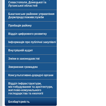
Севастополя, Донецької та
Луганської областей
Баштанське районне управління
Держпродспоживслужби
Пробація району
Відділ цифрового розвитку
Інформація про публічні закупівлі
Внутрішній аудит
Зміни в законодавстві
Звернення громадян
Консультативно-дорадчі органи
Відділ інфраструктури,
містобудування та архітектури,
житлово-комунального
господарства та екології
Безбар’єрність