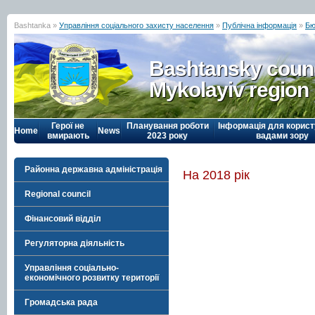
Bashtanka »
Управління соціального захисту населення
»
Публічна інформація
»
Бю
Bashtansky counc
Mykolayiv region
Герої не
Планування роботи
Інформація для корист
Home
News
вмирають
2023 року
вадами зору
Районна державна адміністрація
На 2018 рік
Regional council
Фінансовий відділ
Регуляторна діяльність
Управління соціально-
економічного розвитку території
Громадська рада