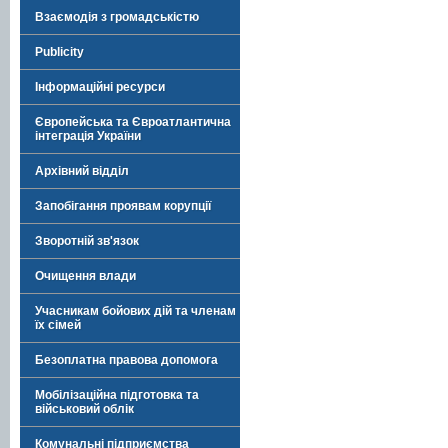
Взаємодія з громадськістю
Publicity
Інформаційні ресурси
Європейська та Євроатлантична
інтеграція України
Архівний відділ
Запобігання проявам корупції
Зворотній зв'язок
Очищення влади
Учасникам бойових дій та членам
їх сімей
Безоплатна правова допомога
Мобілізаційна підготовка та
військовий облік
Комунальні підприємства