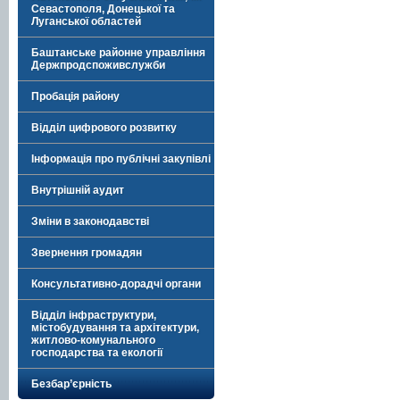
Севастополя, Донецької та
Луганської областей
Баштанське районне управління
Держпродспоживслужби
Пробація району
Відділ цифрового розвитку
Інформація про публічні закупівлі
Внутрішній аудит
Зміни в законодавстві
Звернення громадян
Консультативно-дорадчі органи
Відділ інфраструктури,
містобудування та архітектури,
житлово-комунального
господарства та екології
Безбар’єрність