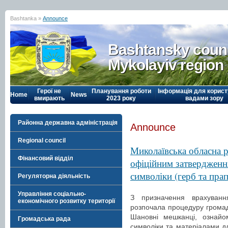
Bashtanka »
Announce
Bashtansky counc
Mykolayiv region
Герої не
Планування роботи
Інформація для корист
Home
News
вмирають
2023 року
вадами зору
Районна державна адміністрація
Announce
Regional council
Миколаївська обласна 
Фінансовий відділ
офіційним затвердженн
символіки (герб та прап
Регуляторна діяльність
Управління соціально-
З призначення врахуванн
економічного розвитку території
розпочала процедуру громад
Шановні мешканці, ознайо
Громадська рада
символіки та матеріалами д