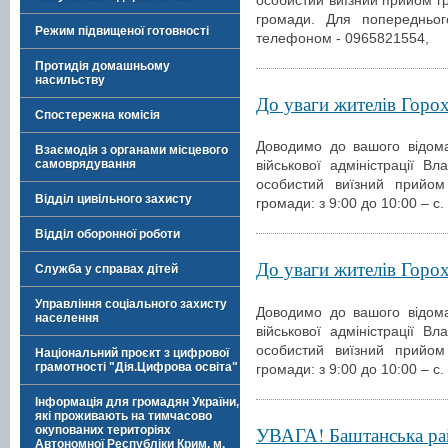
громади. Для попередньог
Режим підвищеної готовності
телефоном - 0965821554,
Протидія домашньому
насильству
До уваги жителів Горох
Спостережна комісія
Доводимо до вашого відома
Взаємодія з органами місцевого
самоврядування
військової адміністрації 
особистий виїзний прийом
Відділ цивільного захисту
громади: з 9:00 до 10:00 – с.
Відділ оборонної роботи
До уваги жителів Горох
Служба у справах дітей
Управління соціального захисту
Доводимо до вашого відома
населення
військової адміністрації 
особистий виїзний прийом
Національний проєкт з цифрової
грамотності "Дія.Цифрова освіта"
громади: з 9:00 до 10:00 – с.
Інформація для громадян України,
які проживають на тимчасово
УВАГА! Баштанська рай
окупованих територіях
Автономної Республіки Крим, м.