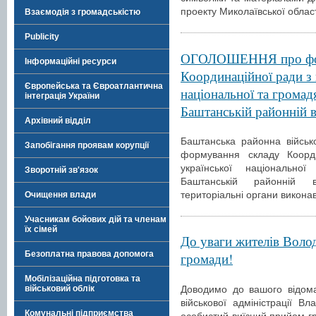
проекту Миколаївської облас
Взаємодія з громадськістю
Publicity
ОГОЛОШЕННЯ про фор
Інформаційні ресурси
Координаційної ради з 
Європейська та Євроатлантична
національної та громад
інтеграція України
Баштанській районній в
Архівний відділ
Баштанська районна військ
Запобігання проявам корупції
формування складу Коорд
української національно
Зворотній зв'язок
Баштанській районній ві
територіальні органи виконав
Очищення влади
Учасникам бойових дій та членам
їх сімей
До уваги жителів Волод
Безоплатна правова допомога
громади!
Мобілізаційна підготовка та
Доводимо до вашого відома
військовий облік
військової адміністрації 
Комунальні підприємства
особистий виїзний прийом г