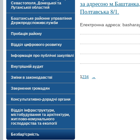
за адресою м.Баштанка,
Севастополя, Донецької та
Луганської областей
Полтавська 8/1.
Баштанське районне управління
Держпродспоживслужби
Електронна адреса:
bashara
Пробація району
Відділ цифрового розвитку
Інформація про публічні закупівлі
Внутрішній аудит
1
2
3
4
→
Зміни в законодавстві
Звернення громадян
Консультативно-дорадчі органи
Відділ інфраструктури,
містобудування та архітектури,
житлово-комунального
господарства та екології
Безбар’єрність