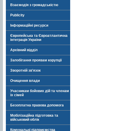
Взаємодія з громадськістю
Publicity
Інформаційні ресурси
Європейська та Євроатлантична
інтеграція України
Архівний відділ
Запобігання проявам корупції
Зворотній зв'язок
Очищення влади
Учасникам бойових дій та членам
їх сімей
Безоплатна правова допомога
Мобілізаційна підготовка та
військовий облік
Комунальні підприємства