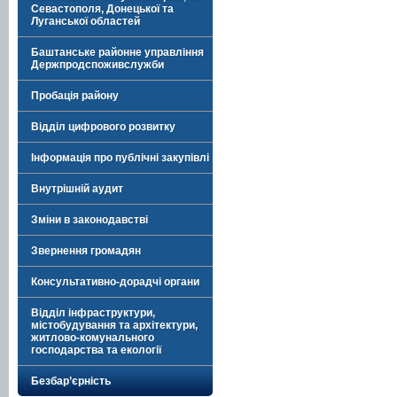
Севастополя, Донецької та
Луганської областей
Баштанське районне управління
Держпродспоживслужби
Пробація району
Відділ цифрового розвитку
Інформація про публічні закупівлі
Внутрішній аудит
Зміни в законодавстві
Звернення громадян
Консультативно-дорадчі органи
Відділ інфраструктури,
містобудування та архітектури,
житлово-комунального
господарства та екології
Безбар’єрність