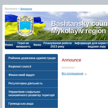
Bashtanka »
Announce
Bashtansky counc
Mykolayiv region
Герої не
Планування роботи
Інформація для корист
Home
News
вмирають
2023 року
вадами зору
Районна державна адміністрація
Announce
Regional council
01/02/2022
Всі оголошення
→
Фінансовий відділ
Регуляторна діяльність
Управління соціально-
економічного розвитку території
Громадська рада