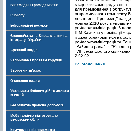
місцевого самоврядування; -
Взаємодія з громадськістю
для преміювання з обґрунтув
агпромислового комплексу Б
Publicity
досягнень. Пропозиції на зд
жовтня 2018 року в управлін
Інформаційні ресурси
райдержадміністрації. З пол
В.М.Хамчича у номінації «Кр
Європейська та Євроатлантична
можна ознайомитися на офіц
інтеграція України
райдержадміністрації та Башт
"Районна рада" → "Рішення 
Архівний відділ
"VIII сесія шостого скликан
2 62 62
Запобігання проявам корупції
Всі оголошення
→
Зворотній зв'язок
Очищення влади
Учасникам бойових дій та членам
їх сімей
Безоплатна правова допомога
Мобілізаційна підготовка та
військовий облік
Комунальні підприємства