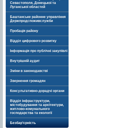
Севастополя, Донецької та
Луганської областей
Баштанське районне управління
Держпродспоживслужби
Пробація району
Відділ цифрового розвитку
Інформація про публічні закупівлі
Внутрішній аудит
Зміни в законодавстві
Звернення громадян
Консультативно-дорадчі органи
Відділ інфраструктури,
містобудування та архітектури,
житлово-комунального
господарства та екології
Безбар’єрність