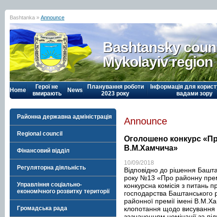
Bashtanka »
Announce
Bashtansky counc
Mykolayiv region
Герої не
Планування роботи
Інформація для корист
Home
News
вмирають
2023 року
вадами зору
Районна державна адміністрація
Announce
Regional council
Оголошено конкурс «Пр
В.М.Хамчича»
Фінансовий відділ
10/09/2018
Регуляторна діяльність
Відповідно до рішення Башта
року №13 «Про районну пре
Управління соціально-
конкурсна комісія з питань п
економічного розвитку території
господарства Баштанського 
районної премії імені В.М.Ха
клопотання щодо висування 
Громадська рада
зазначенням номінації за пі