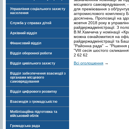
місцевого самоврядування; -
для преміювання з обґрунтув
Управління соціального захисту
населення
агпромислового комплексу Б
досягнень. Пропозиції на зд
жовтня 2018 року в управлін
Служба у справах дітей
райдержадміністрації. З пол
В.М.Хамчича у номінації «Кр
Архівний відділ
можна ознайомитися на офіц
райдержадміністрації та Башт
Фінансовий відділ
"Районна рада" → "Рішення 
"VIII сесія шостого скликан
Відділ оборонної роботи
2 62 62
Всі оголошення
→
Відділ цивільного захисту
Відділ забезпечення взаємодії з
органами місцевого
самоврядування
Відділ цифрового розвитку
Взаємодія з громадськістю
Мобілізаційна підготовка та
військовий облік
Громадська рада