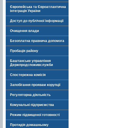
Європейська та Євроатлантична
інтеграція України
Доступ до публічної інформації
Очищення влади
Безоплатна правнича допомога
Пробація району
Баштанське управління
Держпродспоживслужби
Спостережна комісія
Запобігання проявам корупції
Регуляторна діяльність
Комунальні підприємства
Режим підвищеної готовності
Протидія домашньому