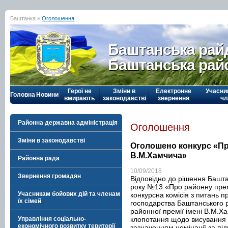
Баштанка »
Оголошення
Баштанська рай
Баштанська рай
Герої не
Зміни в
Електронне
Учасни
Головна
Новини
вмирають
законодавстві
звернення
чл
Районна державна адміністрація
Оголошення
Зміни в законодавстві
Оголошено конкурс «Пр
В.М.Хамчича»
Районна рада
10/09/2018
Звернення громадян
Відповідно до рішення Башта
року №13 «Про районну пре
Учасникам бойових дій та членам
конкурсна комісія з питань п
їх сімей
господарства Баштанського 
районної премії імені В.М.Ха
клопотання щодо висування 
Управління соціально-
економічного розвитку території
зазначенням номінації за пі