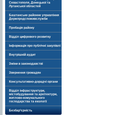
Севастополя, Донецької та
Луганської областей
Баштанське районне управління
Держпродспоживслужби
Пробація району
Відділ цифрового розвитку
Інформація про публічні закупівлі
Внутрішній аудит
Зміни в законодавстві
Звернення громадян
Консультативно-дорадчі органи
Відділ інфраструктури,
містобудування та архітектури,
житлово-комунального
господарства та екології
Безбар’єрність