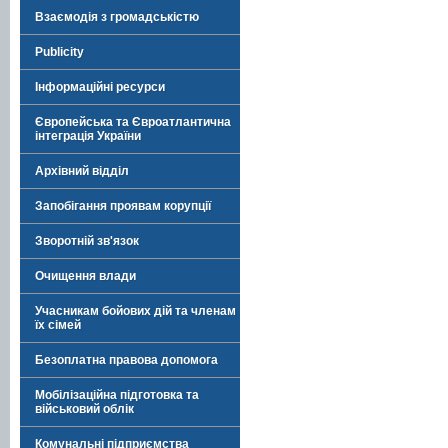
Взаємодія з громадськістю
Publicity
Інформаційні ресурси
Європейська та Євроатлантична
інтеграція України
Архівний відділ
Запобігання проявам корупції
Зворотній зв'язок
Очищення влади
Учасникам бойових дій та членам
їх сімей
Безоплатна правова допомога
Мобілізаційна підготовка та
військовий облік
Комунальні підприємства