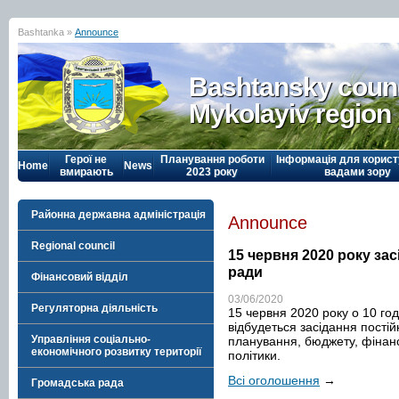
Bashtanka »
Announce
Bashtansky counc
Mykolayiv region
Герої не
Планування роботи
Інформація для корист
Home
News
вмирають
2023 року
вадами зору
Районна державна адміністрація
Announce
Regional council
15 червня 2020 року зас
ради
Фінансовий відділ
03/06/2020
Регуляторна діяльність
15 червня 2020 року о 10 год
відбудеться засідання постій
Управління соціально-
планування, бюджету, фінансі
економічного розвитку території
політики.
Всі оголошення
→
Громадська рада