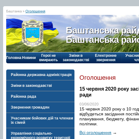
Баштанка »
Оголошення
Баштанська рай
Баштанська рай
Герої не
Зміни в
Електронне
Учасни
Головна
Новини
вмирають
законодавстві
звернення
чл
Районна державна адміністрація
Оголошення
Зміни в законодавстві
15 червня 2020 року зас
ради
Районна рада
03/06/2020
Звернення громадян
15 червня 2020 року о 10 год
відбудеться засідання постій
Учасникам бойових дій та членам
планування, бюджету, фінансі
їх сімей
політики.
Всі оголошення
→
Управління соціально-
економічного розвитку території