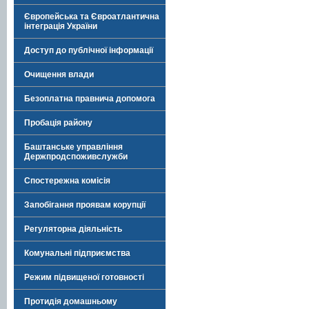
Європейська та Євроатлантична
інтеграція України
Доступ до публічної інформації
Очищення влади
Безоплатна правнича допомога
Пробація району
Баштанське управління
Держпродспоживслужби
Спостережна комісія
Запобігання проявам корупції
Регуляторна діяльність
Комунальні підприємства
Режим підвищеної готовності
Протидія домашньому