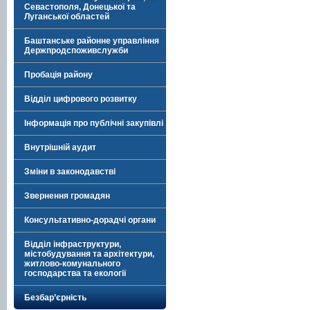
Севастополя, Донецької та
Луганської областей
Баштанське районне управління
Держпродспоживслужби
Пробація району
Відділ цифрового розвитку
Інформація про публічні закупівлі
Внутрішній аудит
Зміни в законодавстві
Звернення громадян
Консультативно-дорадчі органи
Відділ інфраструктури,
містобудування та архітектури,
житлово-комунального
господарства та екології
Безбар’єрність