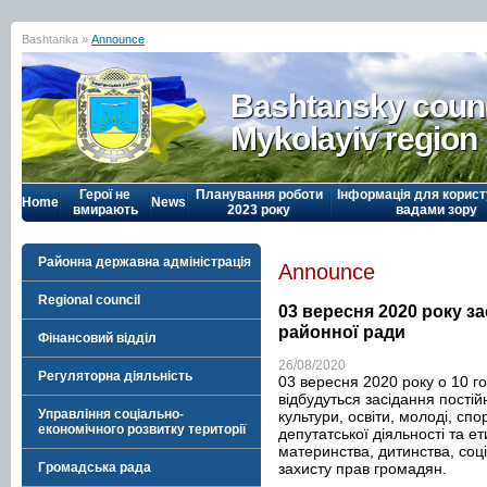
Bashtanka »
Announce
Bashtansky counc
Mykolayiv region
Герої не
Планування роботи
Інформація для корист
Home
News
вмирають
2023 року
вадами зору
Районна державна адміністрація
Announce
Regional council
03 вересня 2020 року за
районної ради
Фінансовий відділ
26/08/2020
Регуляторна діяльність
03 вересня 2020 року о 10 го
відбудуться засідання постій
Управління соціально-
культури, освіти, молоді, спо
економічного розвитку території
депутатської діяльності та е
материнства, дитинства, соці
захисту прав громадян.
Громадська рада