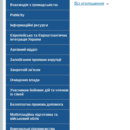
Всі оголошення
→
Взаємодія з громадськістю
Publicity
Інформаційні ресурси
Європейська та Євроатлантична
інтеграція України
Архівний відділ
Запобігання проявам корупції
Зворотній зв'язок
Очищення влади
Учасникам бойових дій та членам
їх сімей
Безоплатна правова допомога
Мобілізаційна підготовка та
військовий облік
Комунальні підприємства