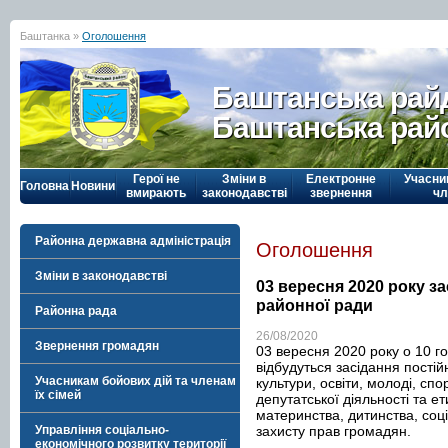
Баштанка »
Оголошення
Баштанська рай
Баштанська рай
Герої не
Зміни в
Електронне
Учасни
Головна
Новини
вмирають
законодавстві
звернення
чл
Районна державна адміністрація
Оголошення
Зміни в законодавстві
03 вересня 2020 року за
районної ради
Районна рада
26/08/2020
Звернення громадян
03 вересня 2020 року о 10 го
відбудуться засідання постій
Учасникам бойових дій та членам
культури, освіти, молоді, спо
їх сімей
депутатської діяльності та е
материнства, дитинства, соці
захисту прав громадян.
Управління соціально-
економічного розвитку території