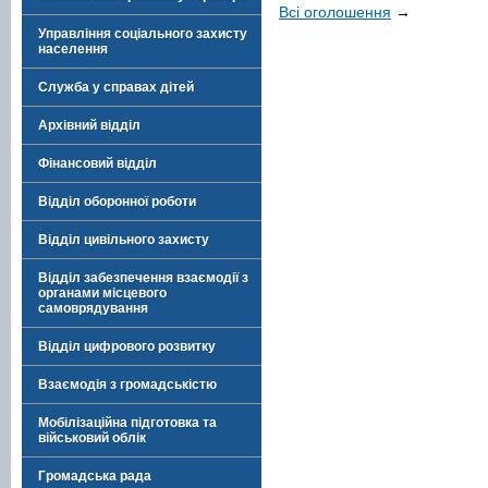
Всі оголошення
→
Управління соціального захисту
населення
Служба у справах дітей
Архівний відділ
Фінансовий відділ
Відділ оборонної роботи
Відділ цивільного захисту
Відділ забезпечення взаємодії з
органами місцевого
самоврядування
Відділ цифрового розвитку
Взаємодія з громадськістю
Мобілізаційна підготовка та
військовий облік
Громадська рада