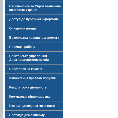
Європейська та Євроатлантична
інтеграція України
Доступ до публічної інформації
Очищення влади
Безоплатна правнича допомога
Пробація району
Баштанське управління
Держпродспоживслужби
Спостережна комісія
Запобігання проявам корупції
Регуляторна діяльність
Комунальні підприємства
Режим підвищеної готовності
Протидія домашньому