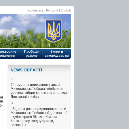
Українська
|
Русский
| English
лектронне
Пробація
Зміни в
вернення
району
законодавстві
NEWS ОБЛАСТI
»
24 грудня у державному архіві
Миколаївської області відбулися
урочисті збори колективу з нагоди
Дня працівників »
ої
ня
»
ої
Згідно з розпорядженням голови
Миколаївської обласної державної
адміністрації Віталія Кіма за
багаторічну плідну працю,
високий »