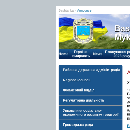
Bashtanka »
Announce
Bas
Myk
Герої не
Планування р
Home
News
вмирають
2023 рок
Районна державна адміністрація
Regional council
У
Фінансовий відділ
1
Б
з
Регуляторна діяльність
д
в
а
Управління соціально-
в
економічного розвитку території
р
Громадська рада
В