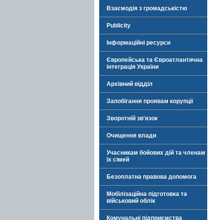
Взаємодія з громадськістю
Publicity
Інформаційні ресурси
Європейська та Євроатлантична
інтеграція України
Архівний відділ
Запобігання проявам корупції
Зворотній зв'язок
Очищення влади
Учасникам бойових дій та членам
їх сімей
Безоплатна правова допомога
Мобілізаційна підготовка та
військовий облік
Комунальні підприємства