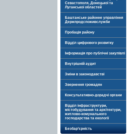
Севастополя, Донецької та
Луганської областей
Баштанське районне управління
Держпродспоживслужби
Пробація району
Відділ цифрового розвитку
Інформація про публічні закупівлі
Внутрішній аудит
Зміни в законодавстві
Звернення громадян
Консультативно-дорадчі органи
Відділ інфраструктури,
містобудування та архітектури,
житлово-комунального
господарства та екології
Безбар’єрність