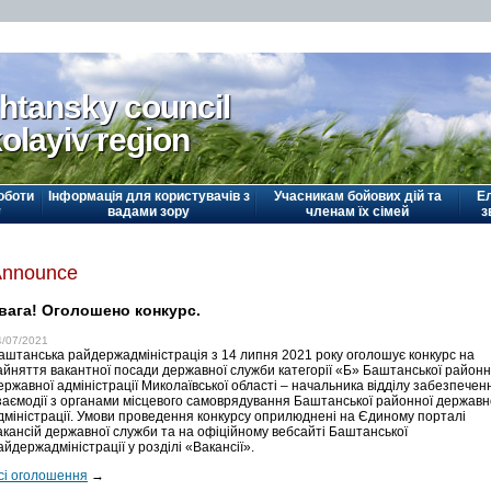
htansky council
olayiv region
оботи
Інформація для користувачів з
Учасникам бойових дій та
Е
у
вадами зору
членам їх сімей
з
Announce
вага! Оголошено конкурс.
4/07/2021
аштанська райдержадміністрація з 14 липня 2021 року оголошує конкурс на
айняття вакантної посади державної служби категорії «Б» Баштанської районн
ержавної адміністрації Миколаївської області – начальника відділу забезпечен
заємодії з органами місцевого самоврядування Баштанської районної державн
дміністрації. Умови проведення конкурсу оприлюднені на Єдиному порталі
акансій державної служби та на офіційному вебсайті Баштанської
айдержадміністрації у розділі «Вакансії».
сі оголошення
→