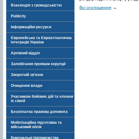
Взаємодія з громадськістю
Всі оголошення
→
Publicity
Інформаційні ресурси
Європейська та Євроатлантична
інтеграція України
Архівний відділ
Запобігання проявам корупції
Зворотній зв'язок
Очищення влади
Учасникам бойових дій та членам
їх сімей
Безоплатна правова допомога
Мобілізаційна підготовка та
військовий облік
Комунальні підприємства