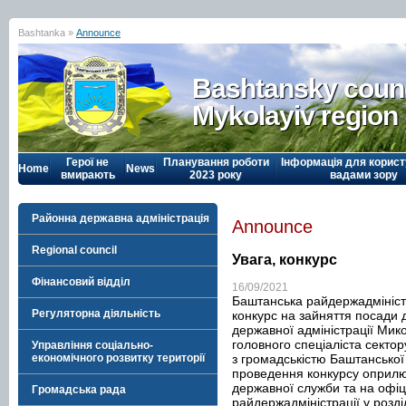
Bashtanka »
Announce
Bashtansky counc
Mykolayiv region
Герої не
Планування роботи
Інформація для корист
Home
News
вмирають
2023 року
вадами зору
Районна державна адміністрація
Announce
Regional council
Увага, конкурс
Фінансовий відділ
16/09/2021
Баштанська райдержадмініст
Регуляторна діяльність
конкурс на зайняття посади
державної адміністрації Микол
головного спеціаліста сектор
Управління соціально-
з громадськістю Баштанської
економічного розвитку території
проведення конкурсу оприлю
державної служби та на офіц
Громадська рада
райдержадміністрації у розділ