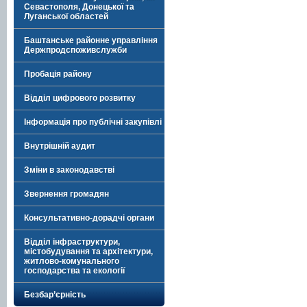
Севастополя, Донецької та
Луганської областей
Баштанське районне управління
Держпродспоживслужби
Пробація району
Відділ цифрового розвитку
Інформація про публічні закупівлі
Внутрішній аудит
Зміни в законодавстві
Звернення громадян
Консультативно-дорадчі органи
Відділ інфраструктури,
містобудування та архітектури,
житлово-комунального
господарства та екології
Безбар’єрність