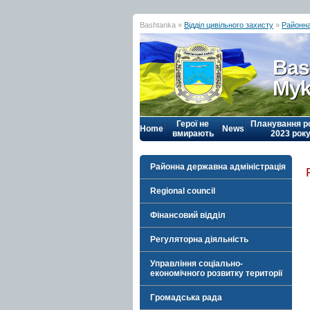
Bashtanka »
Відділ цивільного захисту
»
Районна
Bas
Myk
Герої не
Планування р
Home
News
вмирають
2023 рок
Районна державна адміністрація
Regional council
Фінансовий відділ
Регуляторна діяльність
Управління соціально-
економічного розвитку території
Громадська рада