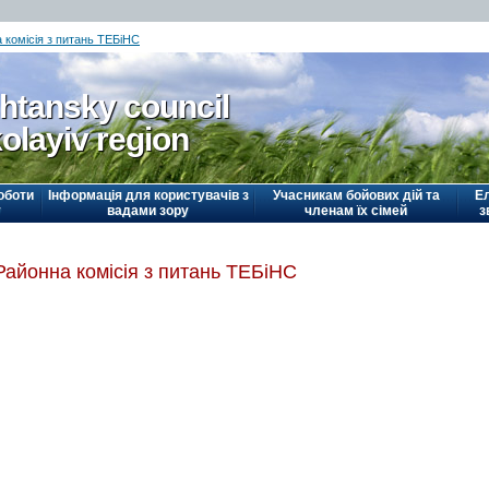
 комісія з питань ТЕБіНС
htansky council
olayiv region
оботи
Інформація для користувачів з
Учасникам бойових дій та
Е
у
вадами зору
членам їх сімей
з
Районна комісія з питань ТЕБіНС