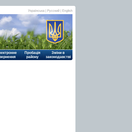
Українська
|
Русский
| English
лектронне
Пробація
Зміни в
вернення
району
законодавстві