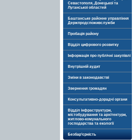
Севастополя, Донецької та
Луганської областей
Баштанське районне управління
Держпродспоживслужби
Пробація району
Відділ цифрового розвитку
Інформація про публічні закупівлі
Внутрішній аудит
Зміни в законодавстві
Звернення громадян
Консультативно-дорадчі органи
Відділ інфраструктури,
містобудування та архітектури,
житлово-комунального
господарства та екології
Безбар’єрність