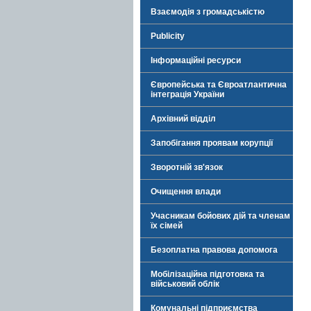
Взаємодія з громадськістю
Publicity
Інформаційні ресурси
Європейська та Євроатлантична
інтеграція України
Архівний відділ
Запобігання проявам корупції
Зворотній зв'язок
Очищення влади
Учасникам бойових дій та членам
їх сімей
Безоплатна правова допомога
Мобілізаційна підготовка та
військовий облік
Комунальні підприємства