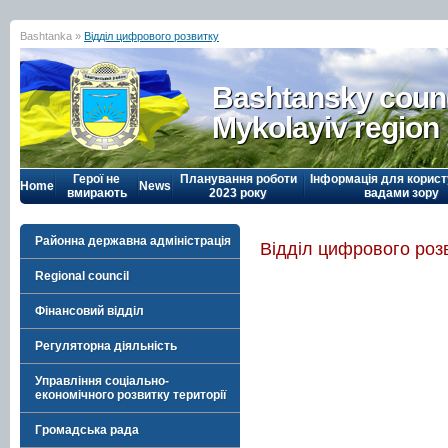
Bashtanka »
Відділ цифрового розвитку
Bashtansky counc
Mykolayiv region
Герої не
Планування роботи
Інформація для корист
Home
News
вмирають
2023 року
вадами зору
Районна державна адміністрація
Відділ цифрового роз
Regional council
Фінансовий відділ
Регуляторна діяльність
Управління соціально-
економічного розвитку території
Громадська рада