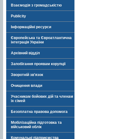
Взаємодія з громадськістю
Publicity
Інформаційні ресурси
Європейська та Євроатлантична
інтеграція України
Архівний відділ
Запобігання проявам корупції
Зворотній зв'язок
Очищення влади
Учасникам бойових дій та членам
їх сімей
Безоплатна правова допомога
Мобілізаційна підготовка та
військовий облік
Комунальні підприємства