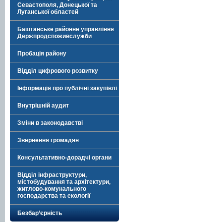
Севастополя, Донецької та
Луганської областей
Баштанське районне управління
Держпродспоживслужби
Пробація району
Відділ цифрового розвитку
Інформація про публічні закупівлі
Внутрішній аудит
Зміни в законодавстві
Звернення громадян
Консультативно-дорадчі органи
Відділ інфраструктури,
містобудування та архітектури,
житлово-комунального
господарства та екології
Безбар’єрність