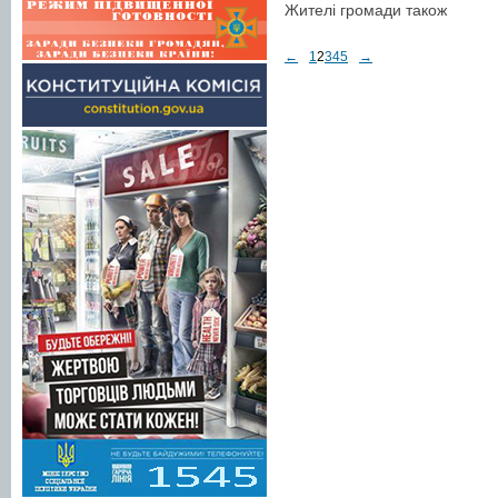
Жителі громади також
←
1
2
3
4
5
→