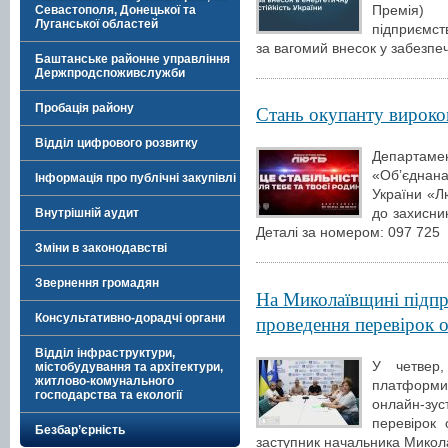
Премія) 
Севастополя, Донецької та
Луганської областей
підприємств
за вагомий внесок у забезпе
Баштанське районне управління
Держпродспоживслужби
Пробація району
Стань окупанту вироко
Відділ цифрового розвитку
Департаме
«Обʼєднана
Інформація про публічні закупівлі
України «Л
до захисник
Внутрішній аудит
Деталі за номером: 097 725
Зміни в законодавстві
Звернення громадян
На Миколаївщині підпр
проведення перевірок
Консультативно-дорадчі органи
Відділ інфраструктури,
У четвер,
містобудування та архітектури,
житлово-комунального
платформи
господарства та екології
онлайн-зу
перевірок
Безбар’єрність
заступник начальника Миколаї