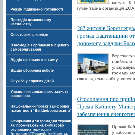
межах 0–5
гуманітарна організація ZOA
Режим підвищеної готовності
Протидія домашньому
насильству
267 жителів Березнегув
громад Баштанщини от
Спостережна комісія
допомогу завдяки Благо
Взаємодія з органами місцевого
самоврядування
Березнегува
Відділ цивільного захисту
приймали 
ультразвук
Відділ оборонної роботи
громади мо
глюкози, гемоглобіну, холест
Служба у справах дітей
Управління соціального захисту
населення
Оголошення про прийо
Премії Кабінету Мініст
Національний проєкт з цифрової
грамотності "Дія.Цифрова освіта"
забезпечення енергетич
Інформація для громадян України,
які проживають на тимчасово
Премія Кабі
окупованих територіях
у забезпече
Автономної Республіки Крим, м.