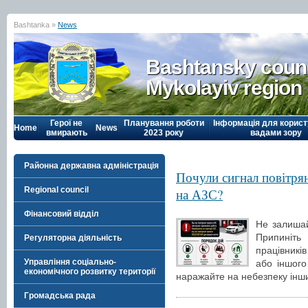
Bashtanka »
News
Bashtansky counc
Mykolayiv region
Герої не
Планування роботи
Інформація для корист
Home
News
вмирають
2023 року
вадами зору
Районна державна адміністрація
Почули сигнал повітрян
Regional council
на АЗС?
Фінансовий відділ
Не залишай
Припиніт
Регуляторна діяльність
працівникі
Управління соціально-
або іншого
економічного розвитку території
наражайте на небезпеку інш
Громадська рада