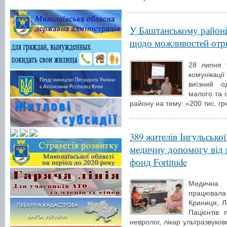
У Баштанському районі 
щодо можливостей отри
28 липня 
комунікац
виїзний о
малого та 
району на тему: «200 тис. гр
389 жителів Інгульськ
медичну допомогу від м
фонд Fortitude
Медична 
працювала 
Криниця, Л
Пацієнтів 
невролог, лікар ультразвуков