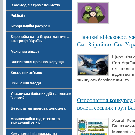
Взаємодія з громадськістю
Publicity
Інформаційні ресурси
Шановні військовослуж
Європейська та Євроатлантична
інтеграція України
Сил Збройних Сил Укра
Архівний відділ
Щиро віта
Запобігання проявам корупції
Сил Україн
які щодня
Зворотній зв'язок
відбивают
знищують безпілотники та
Очищення влади
Учасникам бойових дій та членам
їх сімей
Оголошення конкурсу д
волонтерських груп Ба
Безоплатна правова допомога
Мобілізаційна підготовка та
Увага! Ко
військовий облік
Баштанськи
Миколаївсь
Комунальні підприємства