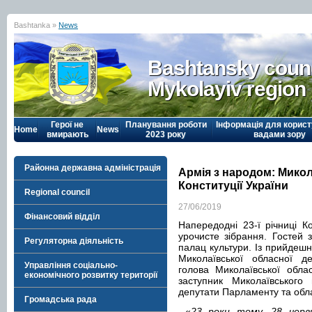
Bashtanka »
News
Bashtansky counc
Mykolayiv region
Герої не
Планування роботи
Інформація для корист
Home
News
вмирають
2023 року
вадами зору
Районна державна адміністрація
Армія з народом: Мико
Конституції України
Regional council
27/06/2019
Фінансовий відділ
Напередодні 23-ї річниці Ко
урочисте зібрання. Гостей
Регуляторна діяльність
палац культури. Із прийдешн
Миколаївської обласної де
Управління соціально-
голова Миколаївської обла
економічного розвитку території
заступник Миколаївського
депутати Парламенту та обл
Громадська рада
«
23 роки тому, 28 черв