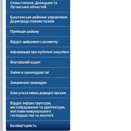
Севастополя, Донецької та
Луганської областей
Баштанське районне управління
Держпродспоживслужби
Пробація району
Відділ цифрового розвитку
Інформація про публічні закупівлі
Внутрішній аудит
Зміни в законодавстві
Звернення громадян
Консультативно-дорадчі органи
Відділ інфраструктури,
містобудування та архітектури,
житлово-комунального
господарства та екології
Безбар’єрність