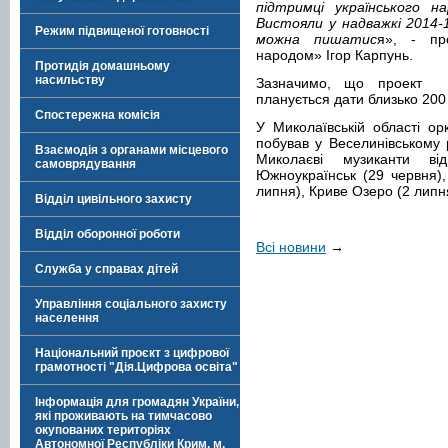
підтримці українського н
Вистояли у надважкі 2014-
Режим підвищеної готовності
можна пишатис
я», - пр
народом» Ігор Карпунь.
Протидія домашньому
насильству
Зазначимо, що проект т
планується дати близько 200 
Спостережна комісія
У Миколаївській області ор
побував у Веселинівському р
Взаємодія з органами місцевого
Миколаєві музиканти ві
самоврядування
Южноукраїнськ (29 червня),
липня), Криве Озеро (2 липн
Відділ цивільного захисту
Відділ оборонної роботи
Всі новини
→
Служба у справах дітей
Управління соціального захисту
населення
Національний проєкт з цифрової
грамотності "Дія.Цифрова освіта"
Інформація для громадян України,
які проживають на тимчасово
окупованих територіях
Автономної Республіки Крим, м.