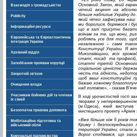
Основний Закон, який гара
Взаємодія з громадськістю
чіткий акцент на абсолю
більше наблизив Україну до
Publicity
який чітко зафіксував наш
ми боролися, боремося і б
Інформаційні ресурси
що в залі присутні багато
воїнам за те, що вони, ри
Європейська та Євроатлантична
роблять усе для того, щоб
інтеграція України
незалежною – саме тако
Конституції України. Я ві
Архівний відділ
Миколаївщини, всіх громад
статі, посад та професій, 
Запобігання проявам корупції
статті третій Основного
соціальною цінністю держав
честь та гідність, недото
Зворотній зв'язок
щоб ваші конституційні п
бажаю кожному благополучч
Очищення влади
над головою
», - сказав В’яч
Учасникам бойових дій та членам
В ході урочистостей гості з
їх сімей
творами у неперевершеному 
(м.Одеса), який виступив 
Безоплатна правова допомога
мистецького проекту «Армія 
«
Вже більше ніж 5 років том
Мобілізаційна підготовка та
Криму і безпосереднього п
військовий облік
території України, стала з
Ворог сподівався, що захи
Комунальні підприємства