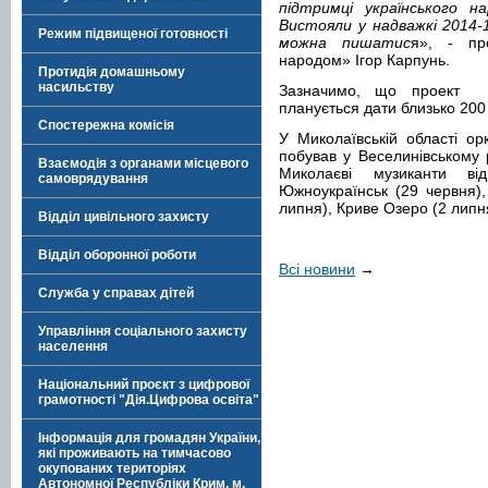
підтримці українського н
Вистояли у надважкі 2014-
Режим підвищеної готовності
можна пишатис
я», - пр
народом» Ігор Карпунь.
Протидія домашньому
насильству
Зазначимо, що проект т
планується дати близько 200 
Спостережна комісія
У Миколаївській області ор
побував у Веселинівському р
Взаємодія з органами місцевого
Миколаєві музиканти ві
самоврядування
Южноукраїнськ (29 червня),
липня), Криве Озеро (2 липн
Відділ цивільного захисту
Відділ оборонної роботи
Всі новини
→
Служба у справах дітей
Управління соціального захисту
населення
Національний проєкт з цифрової
грамотності "Дія.Цифрова освіта"
Інформація для громадян України,
які проживають на тимчасово
окупованих територіях
Автономної Республіки Крим, м.