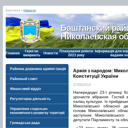
Баштанка »
Новости
Баштанский рай
Николаевская о
Герої не
Планування роботи
Інформація для кор
Главная
Новости
вмирають
2023 року
вадами зо
Районна державна адміністрація
Армія з народом: Мико
Конституції України
Районный совет
27/06/2019
Фінансовий відділ
Напередодні 23-ї річниці Ко
урочисте зібрання. Гостей
Регуляторна діяльність
палац культури. Із прийдешн
Миколаївської обласної де
Управління соціально-
голова Миколаївської обла
економічного розвитку території
заступник Миколаївського
депутати Парламенту та обл
Громадська рада
«
23 роки тому, 28 черв