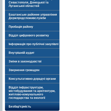
Севастополя, Донецької та
Луганської областей
Баштанське районне управління
Держпродспоживслужби
Пробація району
Відділ цифрового розвитку
Інформація про публічні закупівлі
Внутрішній аудит
Зміни в законодавстві
Звернення громадян
Консультативно-дорадчі органи
Відділ інфраструктури,
містобудування та архітектури,
житлово-комунального
господарства та екології
Безбар’єрність