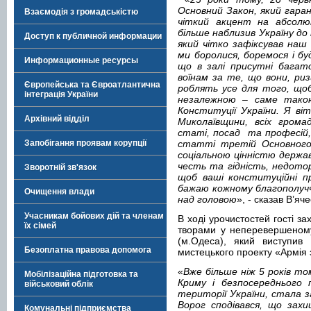
Основний Закон, який гара
Взаємодія з громадськістю
чіткий акцент на абсолю
більше наблизив Україну до
Доступ к публичной информации
який чітко зафіксував наш
ми боролися, боремося і б
Информационные ресурсы
що в залі присутні багато
воїнам за те, що вони, ри
Європейська та Євроатлантична
роблять усе для того, щоб
інтеграція України
незалежною – саме тако
Конституції України. Я ві
Архівний відділ
Миколаївщини, всіх громад
статі, посад та професій, 
Запобігання проявам корупції
статті третій Основного
соціальною цінністю держав
честь та гідність, недото
Зворотній зв'язок
щоб ваші конституційні п
бажаю кожному благополучч
Очищення влади
над головою
», - сказав В’яч
Учасникам бойових дій та членам
В ході урочистостей гості з
їх сімей
творами у неперевершеному 
(м.Одеса), який виступив 
Безоплатна правова допомога
мистецького проекту «Армія 
«
Вже більше ніж 5 років том
Мобілізаційна підготовка та
Криму і безпосереднього п
військовий облік
території України, стала з
Ворог сподівався, що захи
Комунальні підприємства