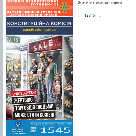
Жителі громади також
←
1
2
3
4
5
→