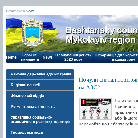
Bashtanka »
News
Bashtansky counc
Mykolayiv region
Герої не
Планування роботи
Інформація для корист
Home
News
вмирають
2023 року
вадами зору
Районна державна адміністрація
Почули сигнал повітрян
Regional council
на АЗС?
Фінансовий відділ
Не залишай
Припиніт
Регуляторна діяльність
працівникі
Управління соціально-
або іншого
економічного розвитку території
наражайте на небезпеку інш
Громадська рада