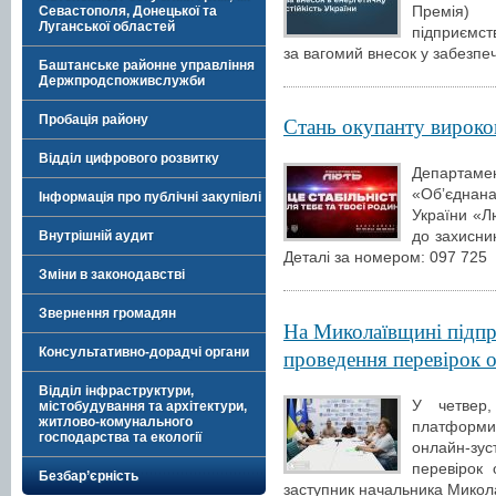
Премія) 
Севастополя, Донецької та
Луганської областей
підприємств
за вагомий внесок у забезпе
Баштанське районне управління
Держпродспоживслужби
Пробація району
Стань окупанту вироко
Відділ цифрового розвитку
Департаме
«Обʼєднана
Інформація про публічні закупівлі
України «Л
до захисник
Внутрішній аудит
Деталі за номером: 097 725
Зміни в законодавстві
Звернення громадян
На Миколаївщині підпр
проведення перевірок
Консультативно-дорадчі органи
Відділ інфраструктури,
У четвер,
містобудування та архітектури,
житлово-комунального
платформи
господарства та екології
онлайн-зу
перевірок
Безбар’єрність
заступник начальника Миколаї