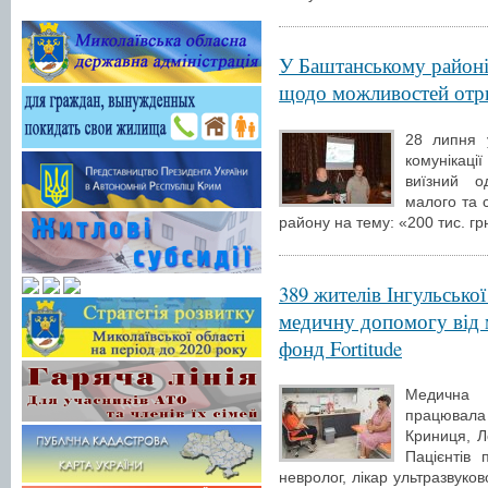
У Баштанському районі 
щодо можливостей отри
28 липня 
комунікац
виїзний о
малого та 
району на тему: «200 тис. гр
389 жителів Інгульськ
медичну допомогу від м
фонд Fortitude
Медична 
працювала 
Криниця, Л
Пацієнтів 
невролог, лікар ультразвуков