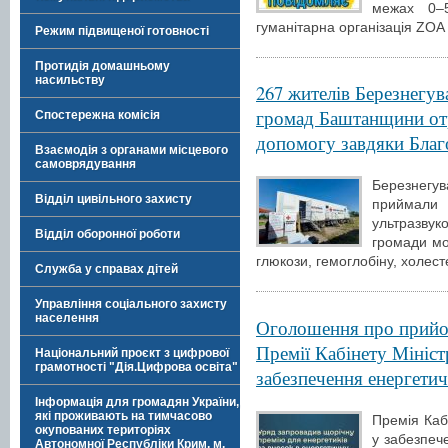
межах 0–5
гуманітарна організація ZOA
Режим підвищеної готовності
Протидія домашньому
насильству
267 жителів Березнегув
громад Баштанщини от
Спостережна комісія
допомогу завдяки Благо
Взаємодія з органами місцевого
самоврядування
Березнегува
Відділ цивільного захисту
приймали 
ультразвук
Відділ оборонної роботи
громади мо
глюкози, гемоглобіну, холест
Служба у справах дітей
Управління соціального захисту
населення
Оголошення про прийо
Премії Кабінету Мініст
Національний проєкт з цифрової
грамотності "Дія.Цифрова освіта"
забезпечення енергетич
Інформація для громадян України,
які проживають на тимчасово
Премія Кабі
окупованих територіях
у забезпече
Автономної Республіки Крим, м.