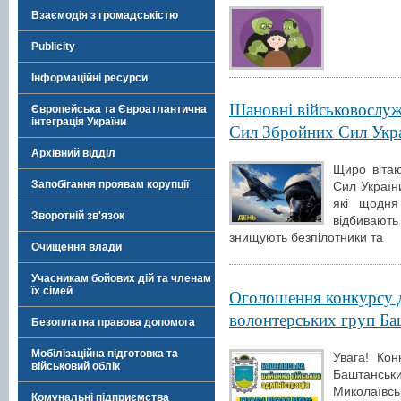
Взаємодія з громадськістю
Publicity
Інформаційні ресурси
Шановні військовослуж
Європейська та Євроатлантична
інтеграція України
Сил Збройних Сил Укра
Архівний відділ
Щиро віта
Запобігання проявам корупції
Сил Україн
які щодня
Зворотній зв'язок
відбивают
знищують безпілотники та
Очищення влади
Учасникам бойових дій та членам
їх сімей
Оголошення конкурсу д
волонтерських груп Ба
Безоплатна правова допомога
Мобілізаційна підготовка та
Увага! Ко
військовий облік
Баштанськи
Миколаївсь
Комунальні підприємства