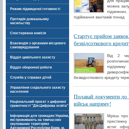
для працівн
можна залу
Режим підвищеної готовності
підземних,
підіймання вантажів понад
Протидія домашньому
насильству
Спостережна комісія
Стартує прийом заявок
безвідсоткового кредит
Взаємодія з органами місцевого
самоврядування
Від 2 че
Відділ цивільного захисту
розпочин
підтрим
Відділ оборонної роботи
диверсиф
безвідсоткового кредиту тер
Служба у справах дітей
Управління соціального захисту
населення
Подавай документи до 
Національний проєкт з цифрової
військ напряму!
грамотності "Дія.Цифрова освіта"
Мрієш про 
Інформація для громадян України,
які проживають на тимчасово
престижну 
окупованих територіях
встиг офо
Автономної Республіки Крим, м.