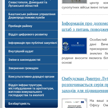
Севастополя, Донецької та
центр ком
Луганської областей
сухопутних військ імені гет
Баштанське районне управління
Держпродспоживслужби
Інформація про допомо
Пробація району
штаб з питань поводже
Відділ цифрового розвитку
Особистий 
Інформація про публічні закупівлі
дані Вич
прискорюют
Внутрішній аудит
зниклих б
родини вносити якомога біл
Зміни в законодавстві
основі
Звернення громадян
Консультативно-дорадчі органи
Омбудсман Дмитро Лубі
розпочинається серія 
Відділ інфраструктури,
містобудування та архітектури,
заходів для підвищенн
житлово-комунального
господарства та екології
На ваші з
Безбар’єрність
Офісу Ом