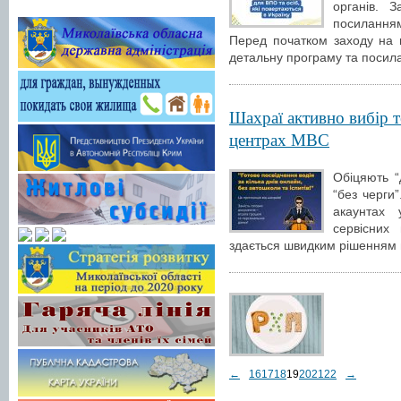
органів. 
посиланням
Перед початком заходу на 
детальну програму та посил
Шахраї активно вибір т
центрах МВС
Обіцяють “
“без черги
акаунтах 
сервісних
здається швидким рішенням 
←
16
17
18
19
20
21
22
→