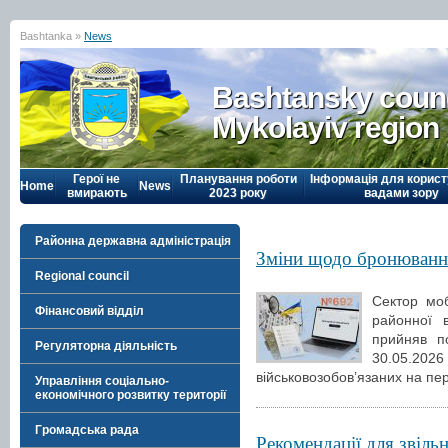
Bashtanka »
News
Bashtansky counc
Mykolayiv region
Герої не
Планування роботи
Інформація для корист
Home
News
вмирають
2023 року
вадами зору
Районна державна адміністрація
Зміни щодо бронюванн
Regional council
Сектор моб
Фінансовий відділ
районної в
прийняв по
Регуляторна діяльність
30.05.20
військовозобов’язаних на пері
Управління соціально-
економічного розвитку території
Громадська рада
Рекомендації для звільн