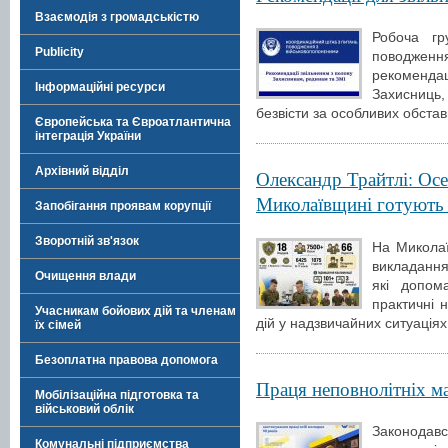
Взаємодія з громадськістю
Робоча гр
Publicity
поводження
рекоменда
Інформаційні ресурси
Захисниць
безвісти за особливих обстав
Європейська та Євроатлантична
інтеграція України
Архівний відділ
Олександр Трайтлі: Осе
Миколаївщині готують 
Запобігання проявам корупції
Зворотній зв'язок
На Миколаї
викладання
Очищення влади
які допом
практичні 
Учасникам бойових дій та членам
дій у надзвичайних ситуація
їх сімей
Безоплатна правова допомога
Праця неповнолітніх м
Мобілізаційна підготовка та
військовий облік
Законодавс
Комунальні підприємства